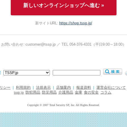
新しいオンラインショップへ進む »
新サイトURL:
https://shop.tssp.jp/
お問い合わせ: customer@tssp.jp ／ TEL 054-376-4331（平日9:00～18:00）
索
リシー
｜
利用規約
｜
法規表示
｜
店舗案内
｜
報道資料
｜
運営会社について
tssp.jp
防犯用品
防災用品
介護用品
金庫
食の安全
コラム
Copyright © 2007 Total Security SP, Inc. All Rights Reserved.