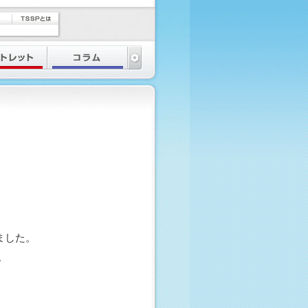
ました。
。