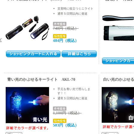
災害時に役立つミニライト
通常５日間以内に発送
748円（税込）
ズ
484円（税込）
青い光のかぶせるキーライト AKL-70
白い光のかぶせるキ
手元を青い光で照らしま
す！！
通常５日間以内に発送
1,100円（税込）
503円（税込）