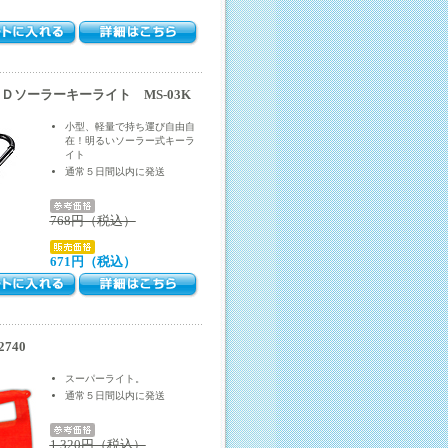
Ｄソーラーキーライト MS-03K
小型、軽量で持ち運び自由自
在！明るいソーラー式キーラ
イト
通常５日間以内に発送
768円（税込）
671円（税込）
740
スーパーライト。
通常５日間以内に発送
1,320円（税込）