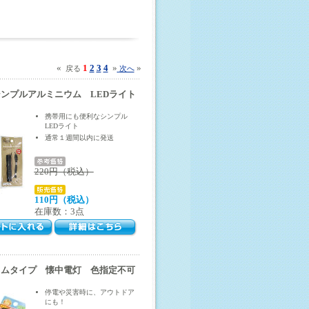
«
1
2
3
4
»
»
戻る
次へ
ンプルアルミニウム LEDライト
携帯用にも便利なシンプル
LEDライト
通常１週間以内に発送
220円（税込）
110円（税込）
在庫数：3点
リムタイプ 懐中電灯 色指定不可
停電や災害時に、アウトドア
にも！