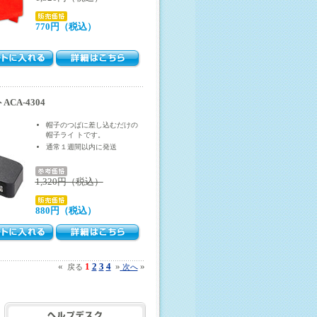
770円（税込）
ACA-4304
帽子のつばに差し込むだけの
帽子ライ トです。
通常１週間以内に発送
1,320円（税込）
880円（税込）
«
1
2
3
4
»
»
戻る
次へ