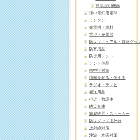
簡易照明機器
懐中電灯用電球
ランタン
発電機・燃料
電池・充電器
防災マニュアル・啓発グッ
防寒用品
防災用テント
テント備品
熱中症対策
情報を知る・伝える
ラジオ・テレビ
搬送用品
担架・救護車
防災倉庫
簡易物置・ストッカー
防災グッズ用什器
放射線対策
津波・水害対策