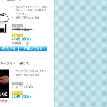
強力なライトとトーチ、点滅
灯がセットされた3in1緊急ラ
イトです。
通常２日間以内に発送
880円（税込）
495円（税込）
在庫数：1点
ーライト AKL-71
白い光で手元を照らします！
通常５日間以内に発送
1,100円（税込）
503円（税込）