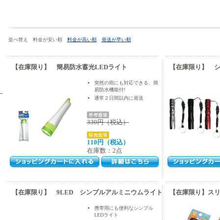
並べ替え 料金が安い順
料金が高い順
発送が早い順
【在庫限り】 簡易防水蓄光LEDライト
【在庫限り】 シ
突然の雨にも対応できる、簡
易防水機能付!
）
通常２日間以内に発送
330円（税込）
110円（税込）
在庫数：2点
【在庫限り】 9LED シンプルアルミニウムライト
【在庫限り】ス
携帯用にも便利なシンプル
LEDライト