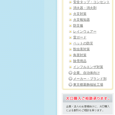
安全タップ・コンセント
消火器・消火剤
火災対策
火災報知器
防災服
レインウェアー
雷ガード
ペットの防災
獣虫害対策
鳥害対策
除雪用品
インフルエンザ対策
企業、自治体向け
メーカー・ブランド別
東京都葛飾福祉工場