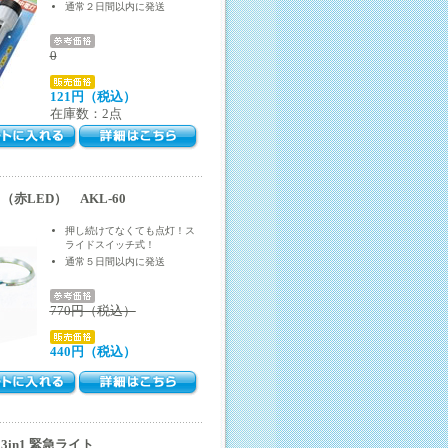
通常２日間以内に発送
0
121円（税込）
在庫数：2点
赤LED） AKL-60
押し続けてなくても点灯！ス
ライドスイッチ式！
通常５日間以内に発送
770円（税込）
440円（税込）
in1 緊急ライト