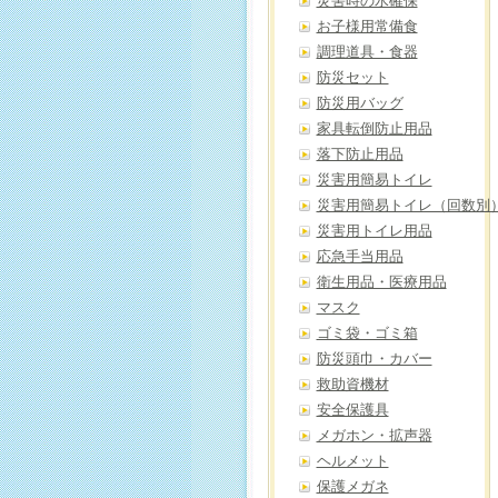
災害時の水確保
お子様用常備食
調理道具・食器
防災セット
防災用バッグ
家具転倒防止用品
落下防止用品
災害用簡易トイレ
災害用簡易トイレ（回数別
災害用トイレ用品
応急手当用品
衛生用品・医療用品
マスク
ゴミ袋・ゴミ箱
防災頭巾・カバー
救助資機材
安全保護具
メガホン・拡声器
ヘルメット
保護メガネ