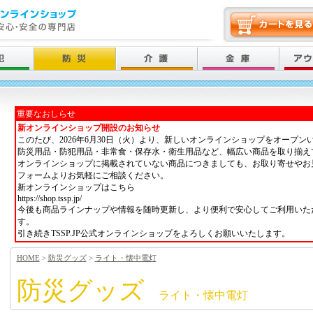
重要なおしらせ
新オンラインショップ開設のお知らせ
このたび、2026年6月30日（火）より、新しいオンラインショップをオープン
防災用品・防犯用品・非常食・保存水・衛生用品など、幅広い商品を取り揃え
オンラインショップに掲載されていない商品につきましても、お取り寄せやお
フォームよりお気軽にご相談ください。
新オンラインショップはこちら
https://shop.tssp.jp/
今後も商品ラインナップや情報を随時更新し、より便利で安心してご利用いた
す。
引き続きTSSP.JP公式オンラインショップをよろしくお願いいたします。
HOME
>
防災グッズ
>
ライト・懐中電灯
防災グッズ
ライト・懐中電灯