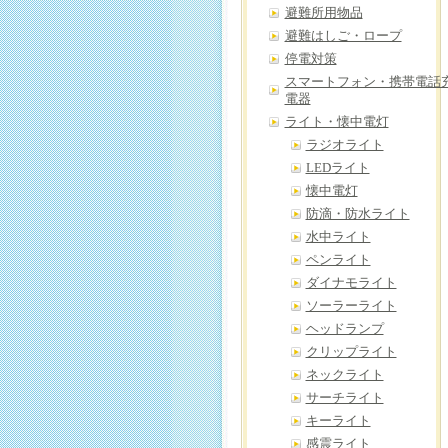
避難所用物品
避難はしご・ロープ
停電対策
スマートフォン・携帯電話
電器
ライト・懐中電灯
ラジオライト
LEDライト
懐中電灯
防滴・防水ライト
水中ライト
ペンライト
ダイナモライト
ソーラーライト
ヘッドランプ
クリップライト
ネックライト
サーチライト
キーライト
感震ライト