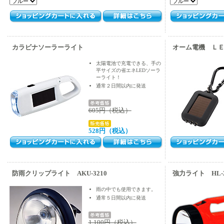
カラビナソーラーライト
オーム電機 ＬＥ
太陽電池で充電できる、手の
平サイズの省エネLEDソーラ
ーライト！
通常２日間以内に発送
605円（税込）
528円（税込）
防雨クリップライト AKU-3210
強力ライト HL-2
雨の中でも使用できます。
通常５日間以内に発送
1,100円（税込）