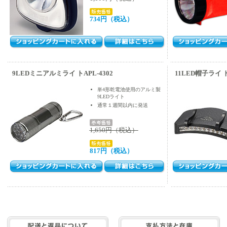
734円（税込）
9LEDミニアルミライ トAPL-4302
11LED帽子ライ ト
単4形乾電池使用のアルミ製
9LEDライト
通常１週間以内に発送
1,650円（税込）
817円（税込）