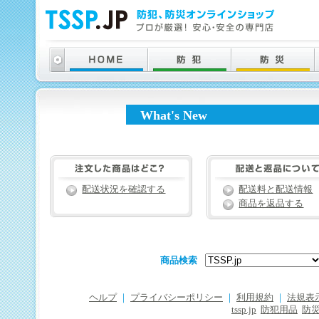
What's New
配送状況を確認する
配送料と配送情報
商品を返品する
商品検索
ヘルプ
｜
プライバシーポリシー
｜
利用規約
｜
法規表
tssp.jp
防犯用品
防