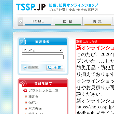
重要なおしらせ
新オンラインシ
このたび、202
プンいたしまし
防災用品・防犯
詳細検索
り揃えておりま
オンラインショ
せやお見積りが
アウトレット全一覧
談ください。
非常食
新オンラインシ
保存水
https://shop.tssp.jp
水の確保
今後も商品ライ