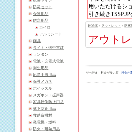
携帯トイレ
用いただけるシ
防災セット
引き続きTSSP
介護用品
防寒用品
HOME
>
アウトレット
>
防寒
カイロ
アルミシート
アウトレ
雨具
ライト・懐中電灯
ランタン
電池・充電式電池
衛生用品
並べ替え 料金が安い順
料金が
応急手当用品
保護メガネ
ホイッスル
メガホン・拡声器
家具転倒防止用品
落下防止用品
救助資機材
発電機・燃料
防火・耐熱用品