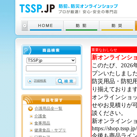
重要なおしらせ
新オンラインシ
このたび、202
プンいたしまし
防災用品・防犯
詳細検索
り揃えておりま
オンラインショ
せやお見積りが
介護用品全一覧
談ください。
介護食
新オンラインシ
食事用品
https://shop.tssp.jp
健康食品・サプリ
今後も商品ライ