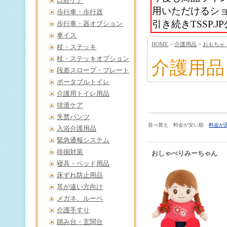
口腔ケア
用いただけるシ
歩行車・歩行器
引き続きTSSP
歩行車・器オプション
車イス
HOME
>
介護用品
>
おもちゃ
杖・ステッキ
杖・ステッキオプション
介護用品
段差スロープ・プレート
ポータブルトイレ
介護用トイレ用品
排泄ケア
失禁パンツ
並べ替え 料金が安い順
料金が
入浴介護用品
緊急通報システム
徘徊対策
おしゃべりみーちゃん 
寝具・ベッド用品
床ずれ防止用品
耳が遠い方向け
メガネ、ルーペ
介護手すり
踏み台・玄関台