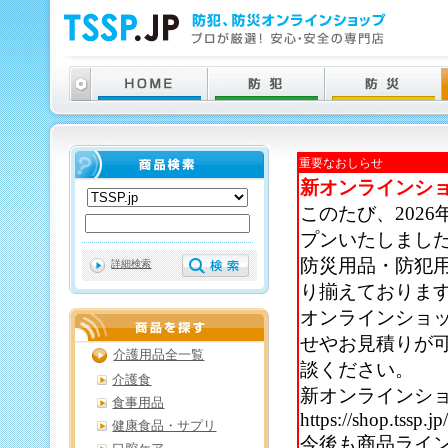
重要なおしらせ
新オンラインシ
このたび、202
プンいたしまし
防災用品・防犯
詳細検索
り揃えておりま
オンラインショ
せやお見積りが
介護用品全一覧
談ください。
介護食
新オンラインシ
食事用品
https://shop.tssp.jp
健康食品・サプリ
今後も商品ライ