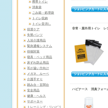
携帯トイレ
消臭袋
ごみ箱・処理袋
トイレ収納
トイレ音消し
非常・屋外用トイレ レ
排泄ケア
失禁パンツ
入浴介護用品
緊急通報システム
徘徊対策
寝具・ベッド用品
床ずれ防止用品
耳が遠い方向け
メガネ、ルーペ
介護手すり
踏み台・玄関台
ハビナース 消臭フォー
安全用品
健康・ヘルス
サポーター
トレーニング・リハビリ