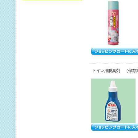
トイレ用脱臭剤 （保存期