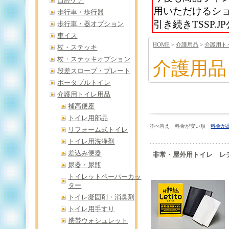
口腔ケア
用いただけるシ
歩行車・歩行器
引き続きTSSP
歩行車・器オプション
車イス
HOME
>
介護用品
>
介護用ト
杖・ステッキ
杖・ステッキオプション
介護用品
段差スロープ・プレート
ポータブルトイレ
介護用トイレ用品
補高便座
トイレ用部品
並べ替え 料金が安い順
料金が
リフォーム式トイレ
トイレ用洗浄剤
差込み便器
非常・屋外用トイレ レ
尿器・尿瓶
トイレットペーパーカッ
ター
トイレ凝固剤・消臭剤
トイレ用手すり
携帯ウォシュレット