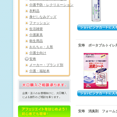
介護予防・レクリエーション
衣料品
身だしなみグッズ
ファッション
生活雑貨
介護家具
衛生用品
安寿 ポータブルトイレ用
おもちゃ・人形
介護士向け
安寿
メーカー・ブランド別
介護・福祉本
安寿 消臭剤 フォーム