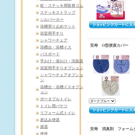
杖・ステッキ用取替ゴム
ステッキストラップ
シルバーカー
浴槽滑り止めマット
浴室用手すり
シャワーチェア
安寿 O型便座カバー
浴槽台・浴槽イス
バスボード
手おけ・湯おけ・洗面器
浴室用手すりオプション
シャワーチェアオプショ
ン
浴槽台・浴槽イスオプシ
ョン
ポータブルトイレ
トイレ用バケツ
リフォーム式トイレ
差込み便器
尿器
安寿 消臭剤 フォーム
便座