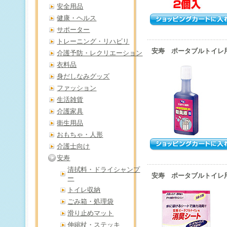
安全用品
健康・ヘルス
サポーター
トレーニング・リハビリ
安寿 ポータブルトイレ用防
介護予防・レクリエーション
衣料品
身だしなみグッズ
ファッション
生活雑貨
介護家具
衛生用品
おもちゃ・人形
介護士向け
安寿
清拭料・ドライシャンプ
安寿 ポータブルトイレ用
ー
トイレ収納
ごみ箱・処理袋
滑り止めマット
伸縮杖・ステッキ