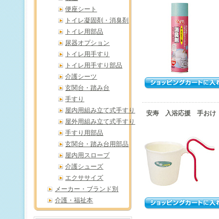
便座シート
トイレ凝固剤・消臭剤
トイレ用部品
尿器オプション
トイレ用手すり
トイレ用手すり部品
介護シーツ
玄関台・踏み台
手すり
屋内用組み立て式手すり
安寿 入浴応援 手おけ
屋外用組み立て式手すり
手すり用部品
玄関台・踏み台用部品
屋内用スロープ
介護シューズ
エクササイズ
メーカー・ブランド別
介護・福祉本