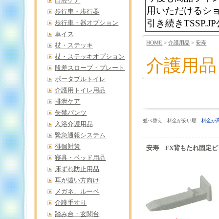
口腔ケア
用いただけるシ
歩行車・歩行器
引き続きTSSP
歩行車・器オプション
車イス
HOME
>
介護用品
>
安寿
杖・ステッキ
杖・ステッキオプション
介護用品
段差スロープ・プレート
ポータブルトイレ
介護用トイレ用品
排泄ケア
失禁パンツ
並べ替え 料金が安い順
料金が
入浴介護用品
緊急通報システム
徘徊対策
安寿 FX背もたれ固定ピ
寝具・ベッド用品
床ずれ防止用品
耳が遠い方向け
メガネ、ルーペ
介護手すり
踏み台・玄関台