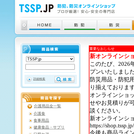
重要なおしらせ
新オンラインシ
このたび、202
プンいたしまし
防災用品・防犯
詳細検索
り揃えておりま
オンラインショ
せやお見積りが
介護用品全一覧
談ください。
介護食
新オンラインシ
食事用品
https://shop.tssp.jp
健康食品・サプリ
今後も商品ライ