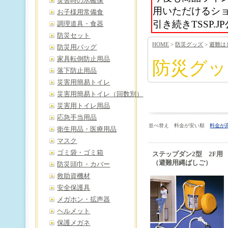
災害時の水確保
用いただけるシ
お子様用常備食
引き続きTSSP
調理道具・食器
防災セット
HOME
>
防災グッズ
>
避難は
防災用バッグ
家具転倒防止用品
防災グッ
落下防止用品
災害用簡易トイレ
災害用簡易トイレ（回数別）
災害用トイレ用品
応急手当用品
並べ替え 料金が安い順
料金が
衛生用品・医療用品
マスク
ゴミ袋・ゴミ箱
ステップダン2型 2F用
（避難用縄ばしご）
防災頭巾・カバー
救助資機材
安全保護具
メガホン・拡声器
ヘルメット
保護メガネ