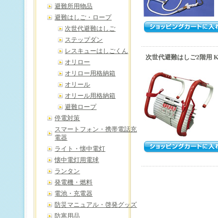
避難所用物品
避難はしご・ロープ
次世代避難はしご
ステップダン
レスキューはしごくん
次世代避難はしご2階用 KL
オリロー
オリロー用格納箱
オリール
オリール用格納箱
避難ロープ
停電対策
スマートフォン・携帯電話充
電器
ライト・懐中電灯
懐中電灯用電球
ランタン
発電機・燃料
電池・充電器
防災マニュアル・啓発グッズ
防寒用品