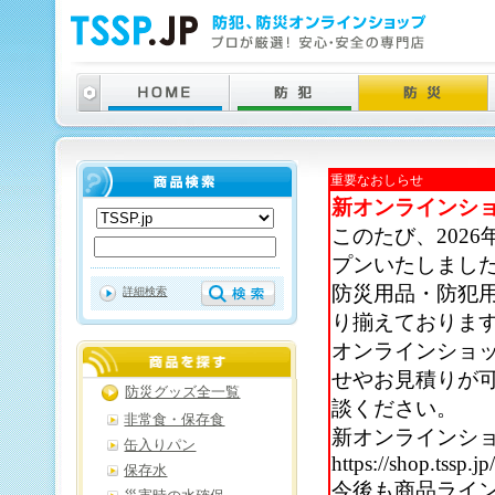
重要なおしらせ
新オンラインシ
このたび、202
プンいたしまし
防災用品・防犯
詳細検索
り揃えておりま
オンラインショ
せやお見積りが
防災グッズ全一覧
談ください。
非常食・保存食
新オンラインシ
缶入りパン
https://shop.tssp.jp
保存水
今後も商品ライ