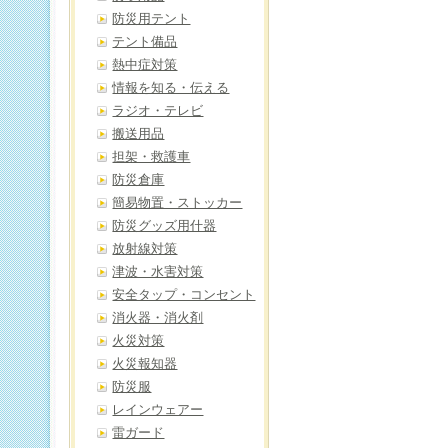
防災用テント
テント備品
熱中症対策
情報を知る・伝える
ラジオ・テレビ
搬送用品
担架・救護車
防災倉庫
簡易物置・ストッカー
防災グッズ用什器
放射線対策
津波・水害対策
安全タップ・コンセント
消火器・消火剤
火災対策
火災報知器
防災服
レインウェアー
雷ガード