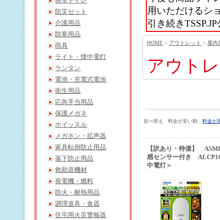
携帯トイレ
用いただけるシ
防災セット
引き続きTSSP
介護用品
防寒用品
HOME
>
アウトレット
>
屋内
雨具
ライト・懐中電灯
アウトレ
ランタン
電池・充電式電池
衛生用品
応急手当用品
保護メガネ
並べ替え 料金が安い順
料金が
ホイッスル
メガホン・拡声器
家具転倒防止用品
【訳あり・特価】 ASMI
感センサー付き ALCP
落下防止用品
中電灯＞
救助資機材
発電機・燃料
防火・耐熱用品
調理道具・食器
住宅用火災警報器