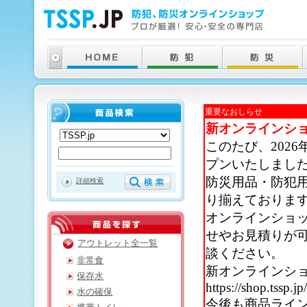
重要なおしらせ
新オンラインシ
このたび、202
プンいたしまし
防災用品・防犯
詳細検索
り揃えておりま
オンラインショ
せやお見積りが
アウトレット全一覧
談ください。
非常食
新オンラインシ
保存水
https://shop.tssp.jp
水の確保
今後も商品ライ