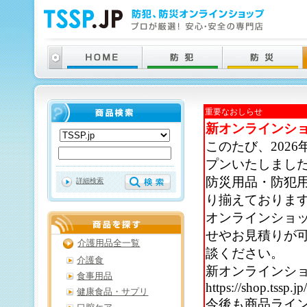
重要なおしらせ
新オンラインシ
このたび、202
プンいたしまし
防災用品・防犯
詳細検索
り揃えておりま
オンラインショ
せやお見積りが
介護用品全一覧
談ください。
介護食
新オンラインシ
食事用品
https://shop.tssp.jp
健康食品・サプリ
今後も商品ライ