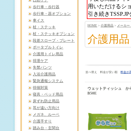
口腔ケア
用いただけるシ
歩行車・歩行器
引き続きTSSP
歩行車・器オプション
車イス
HOME
>
介護用品
>
メーカー
杖・ステッキ
杖・ステッキオプション
介護用品
段差スロープ・プレート
ポータブルトイレ
介護用トイレ用品
排泄ケア
失禁パンツ
並べ替え 料金が安い順
料金が
入浴介護用品
緊急通報システム
徘徊対策
ウェットティッシュ から
B50E
寝具・ベッド用品
床ずれ防止用品
耳が遠い方向け
メガネ、ルーペ
介護手すり
踏み台・玄関台