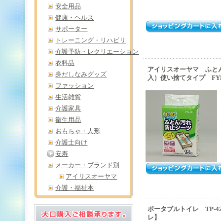
安全用品
健康・ヘルス
サポーター
トレーニング・リハビリ
介護予防・レクリエーション
衣料品
アイリスオーヤマ ふとん
身だしなみグッズ
入）使い捨てタイプ FYL
ファッション
生活雑貨
介護家具
衛生用品
おもちゃ・人形
介護士向け
安寿
メーカー・ブランド別
アイリスオーヤマ
介護・福祉本
ポータブルトイレ TP-
レ】