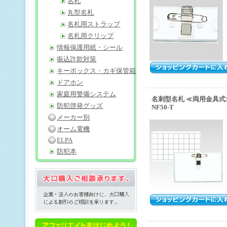
名札
丸型名札
名札用ストラップ
名札用クリップ
情報保護用紙・シール
振込詐欺対策
キーボックス・カギ保管箱
ドアホン
家庭用警備システム
名刺型名札 ≪両用金具式
防犯啓発グッズ
NF50-T
メーカー別
オーム電機
ELPA
防犯本