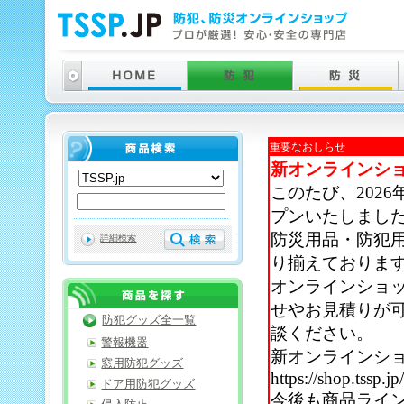
重要なおしらせ
新オンラインシ
このたび、202
プンいたしまし
防災用品・防犯
詳細検索
り揃えておりま
オンラインショ
せやお見積りが
防犯グッズ全一覧
談ください。
警報機器
新オンラインシ
窓用防犯グッズ
https://shop.tssp.jp
ドア用防犯グッズ
今後も商品ライ