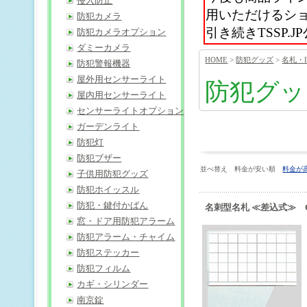
侵入防止
用いただけるシ
防犯カメラ
引き続きTSSP
防犯カメラオプション
ダミーカメラ
HOME
>
防犯グッズ
>
名札・
防犯警報機器
屋外用センサーライト
防犯グッ
屋内用センサーライト
センサーライトオプション
ガーデンライト
防犯灯
防犯ブザー
並べ替え 料金が安い順
料金が
子供用防犯グッズ
防犯ホイッスル
防犯・鍵付かばん
名刺型名札 ≪差込式≫ CR
窓・ドア用防犯アラーム
防犯アラーム・チャイム
防犯ステッカー
防犯フィルム
カギ・シリンダー
南京錠