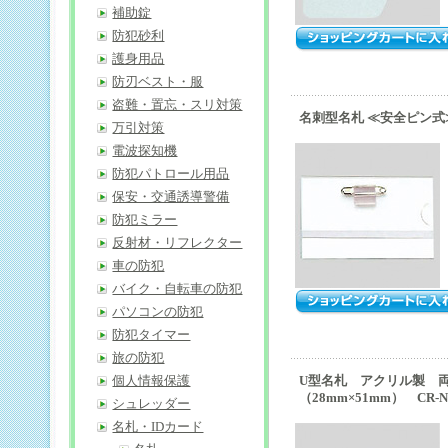
補助錠
防犯砂利
護身用品
防刃ベスト・服
盗難・置忘・スリ対策
名刺型名札 ≪安全ピン式≫ 
万引対策
電波探知機
防犯パトロール用品
保安・交通誘導警備
防犯ミラー
反射材・リフレクター
車の防犯
バイク・自転車の防犯
パソコンの防犯
防犯タイマー
旅の防犯
個人情報保護
U型名札 アクリル製 
（28mm×51mm） CR-N
シュレッダー
名札・IDカード