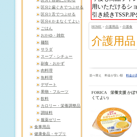
区分1 容易にかめる
用いただけるシ
区分2 歯ぐきでつぶせる
引き続きTSSP
区分3 舌でつぶせる
区分4 かまなくてよい
HOME
>
介護用品
>
介護食
ごはん
おかゆ・雑炊
介護用品
麺類
サラダ
スープ・シチュー
副食・おかず
肉料理
並べ替え 料金が安い順
料金が
魚料理
デザート
果物・フルーツ
FORICA 栄養支援 かぼ
くてよい)
飲料
カロリー・栄養調整品
調味料
服薬ゼリー
食事用品
健康食品・サプリ