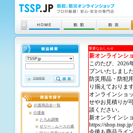
重要なおしらせ
新オンラインシ
このたび、202
プンいたしまし
防災用品・防犯
詳細検索
り揃えておりま
オンラインショ
せやお見積りが
介護用品全一覧
談ください。
介護食
新オンラインシ
とろみ調整
https://shop.tssp.jp
ゼリー・ムースの素
今後も商品ライ