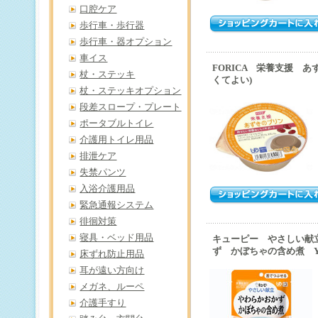
口腔ケア
歩行車・歩行器
歩行車・器オプション
車イス
FORICA 栄養支援 あ
杖・ステッキ
くてよい)
杖・ステッキオプション
段差スロープ・プレート
ポータブルトイレ
介護用トイレ用品
排泄ケア
失禁パンツ
入浴介護用品
緊急通報システム
徘徊対策
寝具・ベッド用品
キューピー やさしい献
ず かぼちゃの含め煮 Y3
床ずれ防止用品
耳が遠い方向け
メガネ、ルーペ
介護手すり