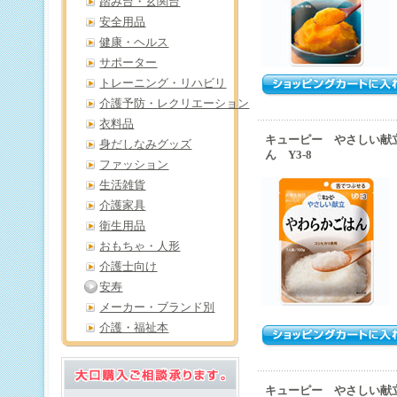
踏み台・玄関台
安全用品
健康・ヘルス
サポーター
トレーニング・リハビリ
介護予防・レクリエーション
衣料品
キューピー やさしい献
身だしなみグッズ
ん Y3-8
ファッション
生活雑貨
介護家具
衛生用品
おもちゃ・人形
介護士向け
安寿
メーカー・ブランド別
介護・福祉本
キューピー やさしい献