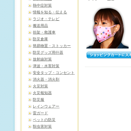
熱中症対策
情報を知る・伝える
ラジオ・テレビ
搬送用品
担架・救護車
防災倉庫
簡易物置・ストッカー
防災グッズ用什器
放射線対策
津波・水害対策
安全タップ・コンセント
消火器・消火剤
火災対策
火災報知器
防災服
レインウェアー
雷ガード
ペットの防災
獣虫害対策