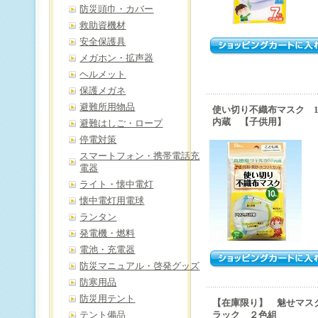
防災頭巾・カバー
救助資機材
安全保護具
メガホン・拡声器
ヘルメット
保護メガネ
避難所用物品
使い切り不織布マスク 
内蔵 【子供用】
避難はしご・ロープ
停電対策
スマートフォン・携帯電話充
電器
ライト・懐中電灯
懐中電灯用電球
ランタン
発電機・燃料
電池・充電器
防災マニュアル・啓発グッズ
防寒用品
防災用テント
【在庫限り】 魅せマ
テント備品
ラック ２色組