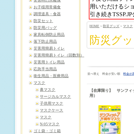
災害時の水確保
用いただけるシ
お子様用常備食
引き続きTSSP
調理道具・食器
防災セット
HOME
>
防災グッズ
>
マスク
防災用バッグ
家具転倒防止用品
防災グッ
落下防止用品
災害用簡易トイレ
災害用簡易トイレ（回数別）
災害用トイレ用品
応急手当用品
並べ替え 料金が安い順
料金が
衛生用品・医療用品
マスク
鼻マスク
【在庫限り】 サンフィ
用）
サージカルマスク
子供用マスク
マスクケース
マスク
N-95マスク
ゴミ袋・ゴミ箱