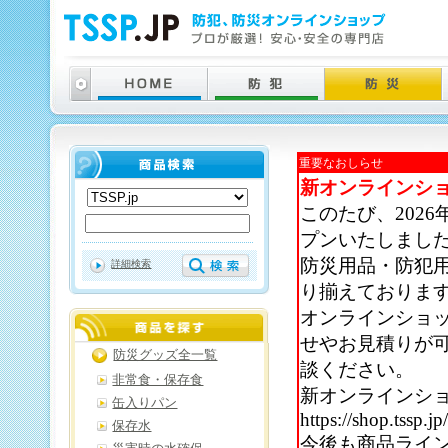
重要なおしらせ
新オンラインシ
このたび、202
プンいたしまし
防災用品・防犯
詳細検索
り揃えておりま
オンラインショ
せやお見積りが
防災グッズ全一覧
談ください。
非常食・保存食
新オンラインシ
缶入りパン
https://shop.tssp.jp
保存水
今後も商品ライ