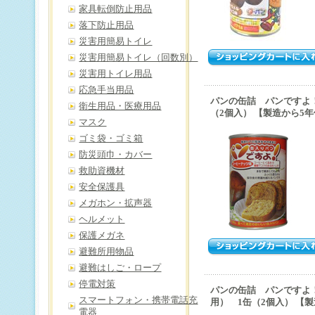
家具転倒防止用品
落下防止用品
災害用簡易トイレ
災害用簡易トイレ（回数別）
災害用トイレ用品
応急手当用品
パンの缶詰 パンですよ
衛生用品・医療用品
（2個入） 【製造から5
マスク
ゴミ袋・ゴミ箱
防災頭巾・カバー
救助資機材
安全保護具
メガホン・拡声器
ヘルメット
保護メガネ
避難所用物品
避難はしご・ロープ
停電対策
パンの缶詰 パンですよ
スマートフォン・携帯電話充
用） 1缶（2個入） 【
電器