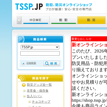
重要なおしらせ
新オンラインシ
このたび、202
プンいたしまし
防災用品・防犯
詳細検索
り揃えておりま
オンラインショ
せやお見積りが
防災グッズ全一覧
談ください。
非常食・保存食
新オンラインシ
缶入りパン
https://shop.tssp.jp
チョコチップ
今後も商品ライ