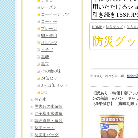
チョコ
用いただけるシ
レーズン
引き続きTSSP
コーヒーナッツ
コーヒー
HOME
>
防災グッズ
>
缶入り
プレーン
卵不使用
防災グッ
オレンジ
イチゴ
黒糖
黒豆
その他の味
並べ替え 料金が安い順
料金が
24缶セット
3～12缶セット
1缶
【訳あり・特価】卵アレ
ンの缶詰 e-パン キャ
保存水
ら5年保存】 賞味期限
災害時の水確保
お子様用常備食
調理道具・食器
防災セット
防災用バッグ