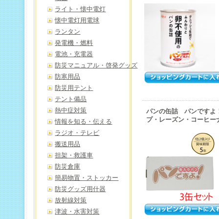
ライト・懐中電灯
懐中電灯用電球
ランタン
発電機・燃料
電池・充電器
防災マニュアル・啓発グッズ
防寒用品
防災用テント
テント備品
熱中症対策
パンの缶詰 パンですよ
プ・レーズン・コーヒー
情報を知る・伝える
ラジオ・テレビ
搬送用品
担架・救護車
防災倉庫
簡易物置・ストッカー
防災グッズ用什器
放射線対策
津波・水害対策