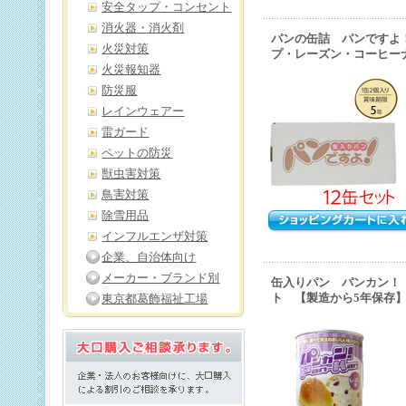
安全タップ・コンセント
消火器・消火剤
パンの缶詰 パンですよ
火災対策
プ・レーズン・コーヒー
火災報知器
防災服
レインウェアー
雷ガード
ペットの防災
獣虫害対策
鳥害対策
除雪用品
インフルエンザ対策
企業、自治体向け
メーカー・ブランド別
缶入りパン パンカン！
ト 【製造から5年保存
東京都葛飾福祉工場