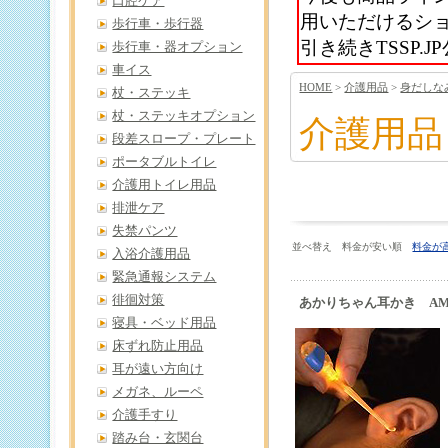
口腔ケア
用いただけるシ
歩行車・歩行器
引き続きTSSP
歩行車・器オプション
車イス
HOME
>
介護用品
>
身だしな
杖・ステッキ
杖・ステッキオプション
介護用品
段差スロープ・プレート
ポータブルトイレ
介護用トイレ用品
排泄ケア
失禁パンツ
並べ替え 料金が安い順
料金が
入浴介護用品
緊急通報システム
徘徊対策
あかりちゃん耳かき AMK
寝具・ベッド用品
床ずれ防止用品
耳が遠い方向け
メガネ、ルーペ
介護手すり
踏み台・玄関台