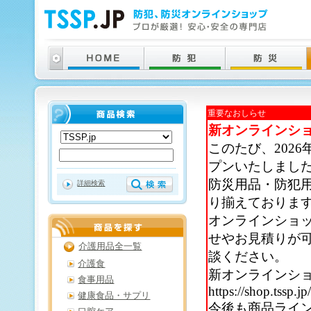
重要なおしらせ
新オンラインシ
このたび、202
プンいたしまし
防災用品・防犯
詳細検索
り揃えておりま
オンラインショ
せやお見積りが
介護用品全一覧
談ください。
介護食
新オンラインシ
食事用品
https://shop.tssp.jp
健康食品・サプリ
今後も商品ライ