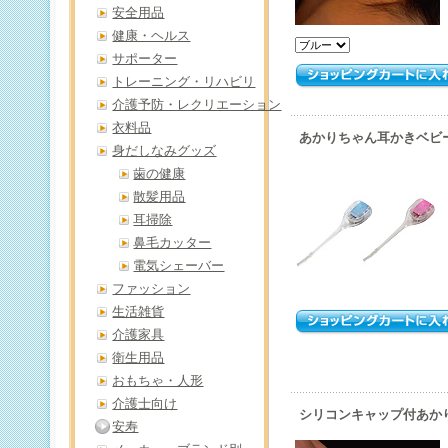
安全用品
健康・ヘルス
サポーター
トレーニング・リハビリ
介護予防・レクリエーション
衣料品
あかりちゃん耳かきベビー用
身だしなみグッズ
歯の健康
散髪用品
耳掃除
鼻毛カッター
電気シェーバー
ファッション
生活雑貨
介護家具
衛生用品
おもちゃ・人形
介護士向け
シリコンキャップ付あかり
安寿