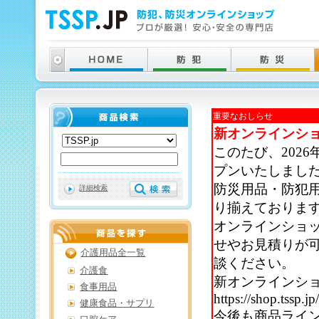
重要なおしらせ
新オンラインシ
このたび、202
プンいたしまし
防災用品・防犯
詳細検索
り揃えておりま
オンラインショ
せやお見積りが
介護用品全一覧
談ください。
介護食
新オンラインシ
食事用品
https://shop.tssp.jp
健康食品・サプリ
今後も商品ライ