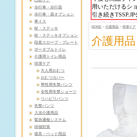
口腔ケア
用いただけるシ
歩行車・歩行器
引き続きTSSP
歩行車・器オプション
車イス
HOME
>
介護用品
>
排泄ケア
杖・ステッキ
杖・ステッキオプション
介護用品
段差スロープ・プレート
ポータブルトイレ
介護用トイレ用品
排泄ケア
大人用おむつ
おむつカバー
男性用失禁パンツ
女性用失禁ショーツ
リハビリパンツ
失禁パンツ
入浴介護用品
緊急通報システム
徘徊対策
寝具・ベッド用品