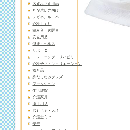
床ずれ防止用品
耳が遠い方向け
メガネ、ルーペ
介護手すり
踏み台・玄関台
安全用品
健康・ヘルス
サポーター
トレーニング・リハビリ
介護予防・レクリエーション
衣料品
身だしなみグッズ
ファッション
生活雑貨
介護家具
衛生用品
おもちゃ・人形
介護士向け
安寿