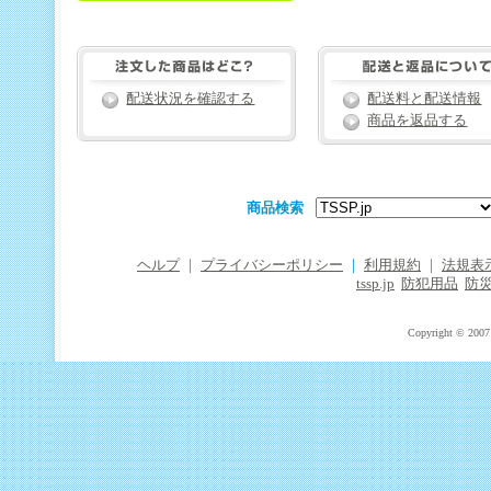
配送状況を確認する
配送料と配送情報
商品を返品する
商品検索
ヘルプ
｜
プライバシーポリシー
｜
利用規約
｜
法規表
tssp.jp
防犯用品
防
Copyright © 2007 T