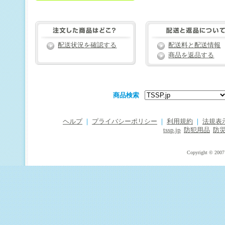
配送状況を確認する
配送料と配送情報
商品を返品する
商品検索
ヘルプ
｜
プライバシーポリシー
｜
利用規約
｜
法規表
tssp.jp
防犯用品
防
Copyright © 2007 T