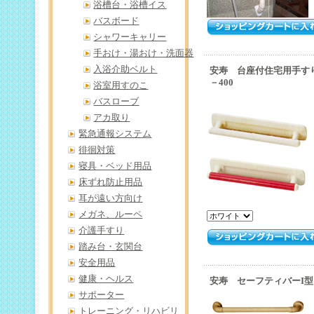
浴槽台・浴槽イス
バスボード
シャワーキャリー
手おけ・湯おけ・洗面器
入浴介助ベルト
安寿 台座付住宅用手すり
－400
浴室用すのこ
バスローブ
アカ取り
緊急通報システム
徘徊対策
寝具・ベッド用品
床ずれ防止用品
耳が遠い方向け
メガネ、ルーペ
介護手すり
踏み台・玄関台
安全用品
健康・ヘルス
安寿 セーフティバーI型 
サポーター
トレーニング・リハビリ