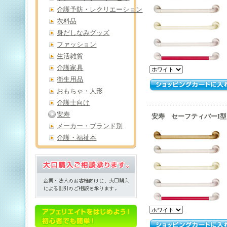
介護予防・レクリエーション
衣料品
身だしなみグッズ
ファッション
生活雑貨
介護家具
衛生用品
おもちゃ・人形
介護士向け
安寿
安寿 セーフティバーI型 
メーカー・ブランド別
介護・福祉本