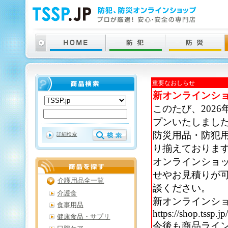
重要なおしらせ
新オンラインシ
このたび、202
プンいたしまし
防災用品・防犯
詳細検索
り揃えておりま
オンラインショ
せやお見積りが
介護用品全一覧
談ください。
介護食
新オンラインシ
食事用品
https://shop.tssp.jp
健康食品・サプリ
今後も商品ライ