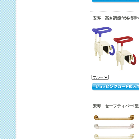
安寿 高さ調節付浴槽手すり
安寿 セーフティバーI型 