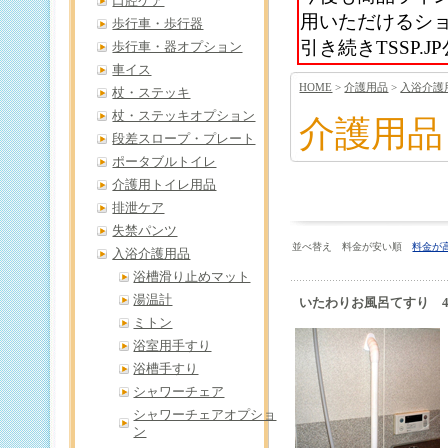
口腔ケア
用いただけるシ
歩行車・歩行器
引き続きTSSP
歩行車・器オプション
車イス
HOME
>
介護用品
>
入浴介護
杖・ステッキ
杖・ステッキオプション
介護用品
段差スロープ・プレート
ポータブルトイレ
介護用トイレ用品
排泄ケア
失禁パンツ
並べ替え 料金が安い順
料金が
入浴介護用品
浴槽滑り止めマット
湯温計
いたわりお風呂てすり 4
ミトン
浴室用手すり
浴槽手すり
シャワーチェア
シャワーチェアオプショ
ン