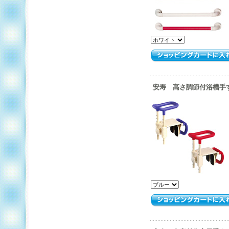
安寿 高さ調節付浴槽手すり