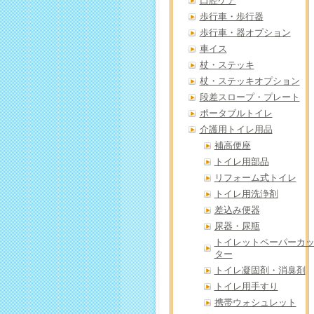
口腔ケア
歩行車・歩行器
歩行車・器オプション
車イス
杖・ステッキ
杖・ステッキオプション
段差スロープ・プレート
ポータブルトイレ
介護用トイレ用品
補高便座
トイレ用部品
リフォーム式トイレ
トイレ用洗浄剤
差込み便器
尿器・尿瓶
トイレットペーパーカ
ター
トイレ凝固剤・消臭剤
トイレ用手すり
携帯ウォシュレット