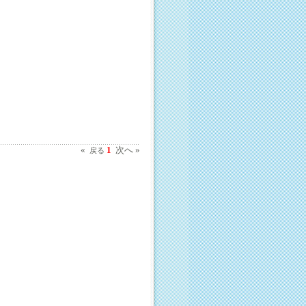
«
1
次へ »
戻る