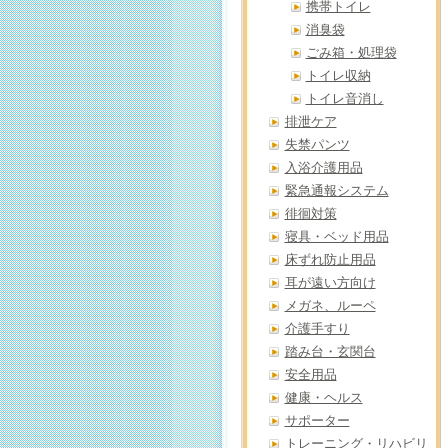
携帯トイレ
消臭袋
ごみ箱・処理袋
トイレ収納
トイレ音消し
排泄ケア
失禁パンツ
入浴介護用品
緊急通報システム
徘徊対策
寝具・ベッド用品
床ずれ防止用品
耳が遠い方向け
メガネ、ルーペ
介護手すり
踏み台・玄関台
安全用品
健康・ヘルス
サポーター
トレーニング・リハビリ