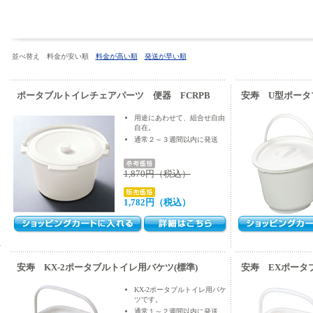
並べ替え 料金が安い順
料金が高い順
発送が早い順
ポータブルトイレチェアパーツ 便器 FCRPB
安寿 U型ポータ
用途にあわせて、組合せ自由
自在。
通常２～３週間以内に発送
1,870円（税込）
1,782円（税込）
ッ
安寿 KX-2ポータブルトイレ用バケツ(標準)
安寿 EXポータ
KX-2ポータブルトイレ用バケ
ツです。
通常１～２週間以内に発送