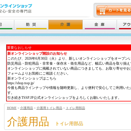
重要なおしらせ
新オンラインショップ開設のお知らせ
このたび、2026年6月30日（火）より、新しいオンラインショップをオープン
防災用品・防犯用品・非常食・保存水・衛生用品など、幅広い商品を取り揃え
オンラインショップに掲載されていない商品につきましても、お取り寄せやお
フォームよりお気軽にご相談ください。
新オンラインショップはこちら
https://shop.tssp.jp/
今後も商品ラインナップや情報を随時更新し、より便利で安心してご利用いた
す。
引き続きTSSP.JP公式オンラインショップをよろしくお願いいたします。
HOME
>
介護用品
>
介護用トイレ用品
>
トイレ用部品
介護用品
トイレ用部品