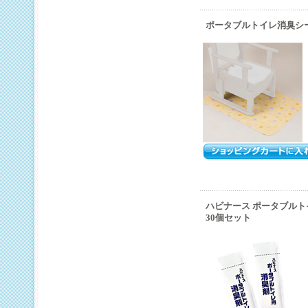
ポータブルトイレ消臭シ
ハビナース ポータブルト
30個セット