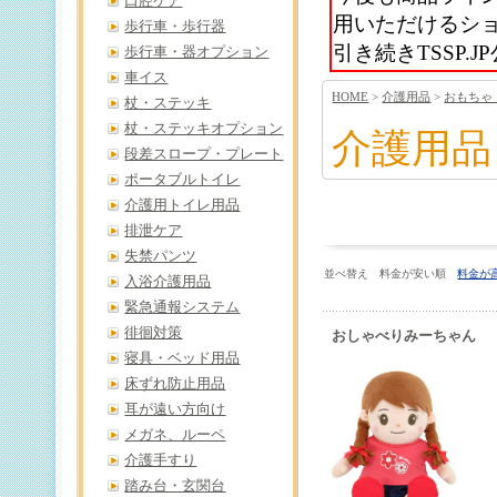
口腔ケア
用いただけるシ
歩行車・歩行器
引き続きTSSP
歩行車・器オプション
車イス
HOME
>
介護用品
>
おもちゃ
杖・ステッキ
杖・ステッキオプション
介護用品
段差スロープ・プレート
ポータブルトイレ
介護用トイレ用品
排泄ケア
失禁パンツ
並べ替え 料金が安い順
料金が
入浴介護用品
緊急通報システム
徘徊対策
おしゃべりみーちゃん 
寝具・ベッド用品
床ずれ防止用品
耳が遠い方向け
メガネ、ルーペ
介護手すり
踏み台・玄関台