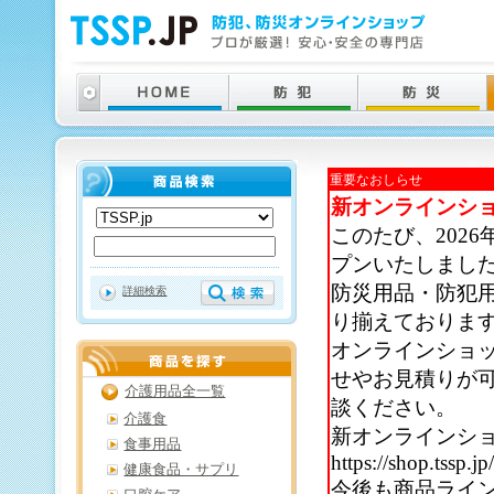
重要なおしらせ
新オンラインシ
このたび、202
プンいたしまし
防災用品・防犯
詳細検索
り揃えておりま
オンラインショ
せやお見積りが
介護用品全一覧
談ください。
介護食
新オンラインシ
食事用品
https://shop.tssp.jp
健康食品・サプリ
今後も商品ライ