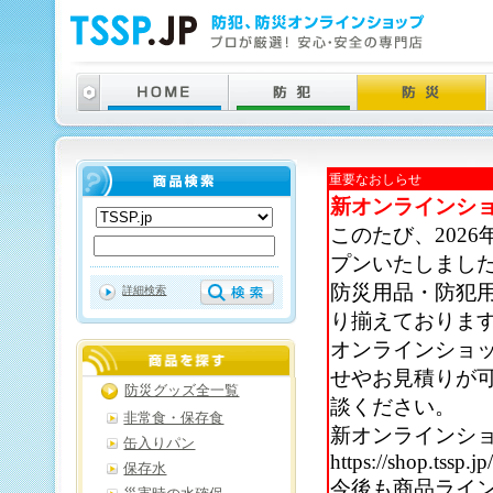
重要なおしらせ
新オンラインシ
このたび、202
プンいたしまし
防災用品・防犯
詳細検索
り揃えておりま
オンラインショ
せやお見積りが
防災グッズ全一覧
談ください。
非常食・保存食
新オンラインシ
缶入りパン
https://shop.tssp.jp
保存水
今後も商品ライ