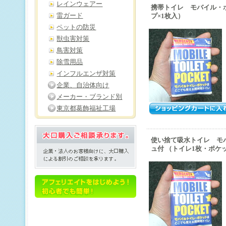
レインウェアー
携帯トイレ モバイル・ポケ
雷ガード
プ×1枚入）
ペットの防災
獣虫害対策
鳥害対策
除雪用品
インフルエンザ対策
企業、自治体向け
メーカー・ブランド別
東京都葛飾福祉工場
使い捨て吸水トイレ モ
ュ付 （トイレ1枚・ポケ