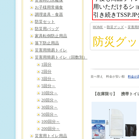
災害時の水確保
用いただけるシ
お子様用常備食
引き続きTSSP
調理道具・食器
防災セット
HOME
>
防災グッズ
>
災害用
防災用バッグ
家具転倒防止用品
防災グッ
落下防止用品
災害用簡易トイレ
災害用簡易トイレ（回数別）
1回分
2回分
並べ替え 料金が安い順
料金が
3回分～
5回分～
10回分～
【在庫限り】 携帯トイ
20回分～
30回分～
50回分～
100回分～
200回分～
災害用トイレ用品