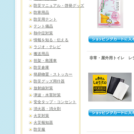
防災マニュアル・啓発グッズ
防寒用品
防災用テント
テント備品
熱中症対策
情報を知る・伝える
ラジオ・テレビ
搬送用品
非常・屋外用トイレ レ
担架・救護車
防災倉庫
簡易物置・ストッカー
防災グッズ用什器
放射線対策
津波・水害対策
安全タップ・コンセント
消火器・消火剤
火災対策
火災報知器
防災服