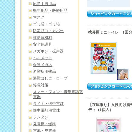
応急手当用品
衛生用品・医療用品
マスク
ゴミ袋・ゴミ箱
防災頭巾・カバー
携帯用ミニトイレ 1回
救助資機材
安全保護具
メガホン・拡声器
ヘルメット
保護メガネ
避難所用物品
避難はしご・ロープ
停電対策
スマートフォン・携帯電話充
電器
ライト・懐中電灯
【在庫限り】女性向け携
ディ（1個入）
懐中電灯用電球
ランタン
発電機・燃料
電池・充電器