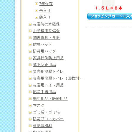
7年保存
缶入り
袋入り
災害時の水確保
お子様用常備食
調理道具・食器
防災セット
防災用バッグ
家具転倒防止用品
落下防止用品
災害用簡易トイレ
災害用簡易トイレ（回数別）
災害用トイレ用品
応急手当用品
衛生用品・医療用品
マスク
ゴミ袋・ゴミ箱
防災頭巾・カバー
救助資機材