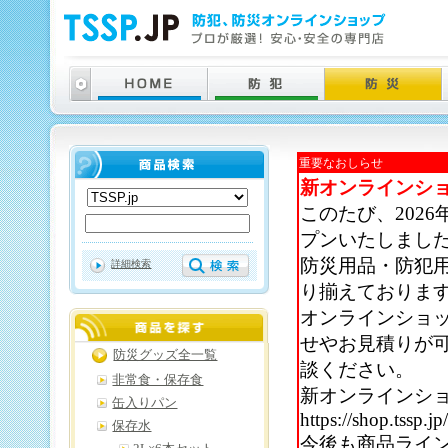
重要なおしらせ
新オンラインシ
このたび、202
プンいたしまし
防災用品・防犯
詳細検索
り揃えておりま
オンラインショ
せやお見積りが
防災グッズ全一覧
談ください。
非常食・保存食
新オンラインシ
缶入りパン
https://shop.tssp.jp
保存水
今後も商品ライ