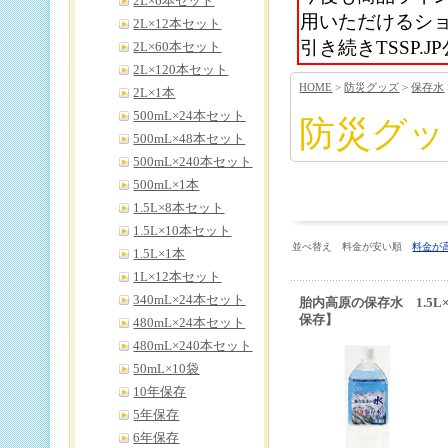
2L×6本セット
用いただけるシ
2L×12本セット
引き続きTSSP
2L×60本セット
2L×120本セット
HOME
>
防災グッズ
>
保存水
2L×1本
500mL×24本セット
防災グッ
500mL×48本セット
500mL×240本セット
500mL×1本
1.5L×8本セット
1.5L×10本セット
並べ替え 料金が安い順
料金が
1.5L×1本
1L×12本セット
340mL×24本セット
胎内高原の保存水 1.5L
保存】
480mL×24本セット
480mL×240本セット
50mL×10袋
10年保存
5年保存
6年保存