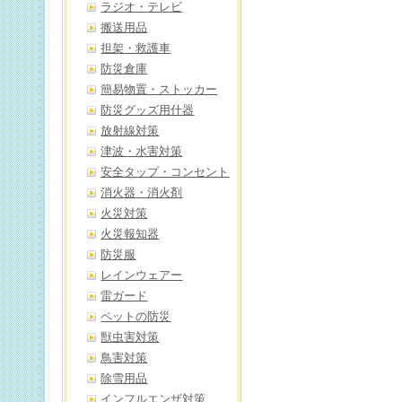
ラジオ・テレビ
搬送用品
担架・救護車
防災倉庫
簡易物置・ストッカー
防災グッズ用什器
放射線対策
津波・水害対策
安全タップ・コンセント
消火器・消火剤
火災対策
火災報知器
防災服
レインウェアー
雷ガード
ペットの防災
獣虫害対策
鳥害対策
除雪用品
インフルエンザ対策