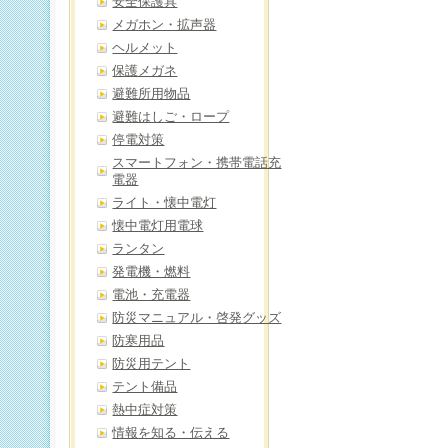
安全保護具
メガホン・拡声器
ヘルメット
保護メガネ
避難所用物品
避難はしご・ロープ
停電対策
スマートフォン・携帯電話充
電器
ライト・懐中電灯
懐中電灯用電球
ランタン
発電機・燃料
電池・充電器
防災マニュアル・啓発グッズ
防寒用品
防災用テント
テント備品
熱中症対策
情報を知る・伝える