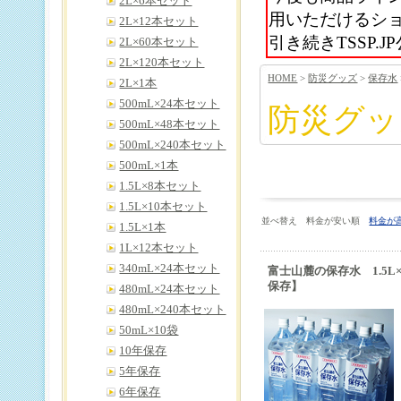
2L×6本セット
用いただけるシ
2L×12本セット
引き続きTSSP
2L×60本セット
2L×120本セット
HOME
>
防災グッズ
>
保存水
2L×1本
500mL×24本セット
防災グッ
500mL×48本セット
500mL×240本セット
500mL×1本
1.5L×8本セット
1.5L×10本セット
並べ替え 料金が安い順
料金が
1.5L×1本
1L×12本セット
340mL×24本セット
富士山麓の保存水 1.5L
保存】
480mL×24本セット
480mL×240本セット
50mL×10袋
10年保存
5年保存
6年保存