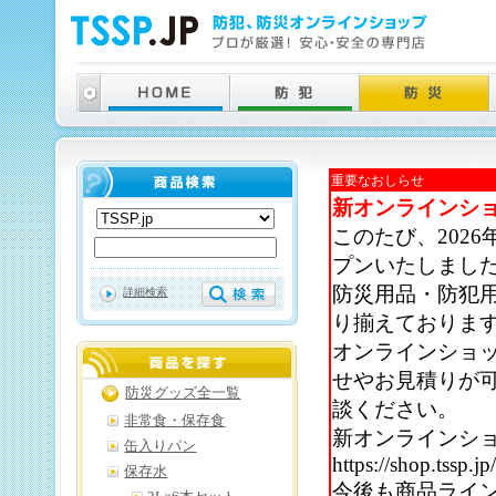
重要なおしらせ
新オンラインシ
このたび、202
プンいたしまし
防災用品・防犯
詳細検索
り揃えておりま
オンラインショ
せやお見積りが
防災グッズ全一覧
談ください。
非常食・保存食
新オンラインシ
缶入りパン
https://shop.tssp.jp
保存水
今後も商品ライ