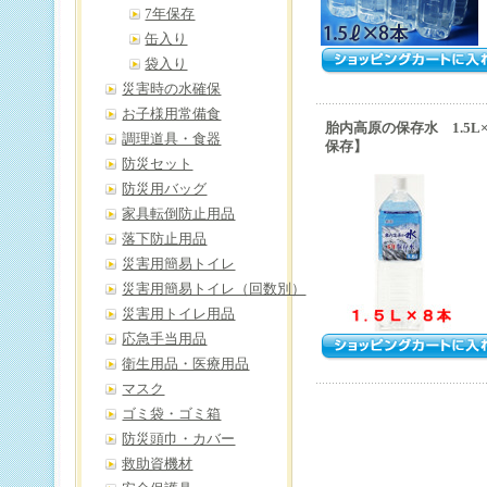
7年保存
缶入り
袋入り
災害時の水確保
お子様用常備食
胎内高原の保存水 1.5L
調理道具・食器
保存】
防災セット
防災用バッグ
家具転倒防止用品
落下防止用品
災害用簡易トイレ
災害用簡易トイレ（回数別）
災害用トイレ用品
応急手当用品
衛生用品・医療用品
マスク
ゴミ袋・ゴミ箱
防災頭巾・カバー
救助資機材