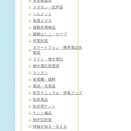
安全保護具
メガホン・拡声器
ヘルメット
保護メガネ
避難所用物品
避難はしご・ロープ
停電対策
スマートフォン・携帯電話充
電器
ライト・懐中電灯
懐中電灯用電球
ランタン
発電機・燃料
電池・充電器
防災マニュアル・啓発グッズ
防寒用品
防災用テント
テント備品
熱中症対策
情報を知る・伝える