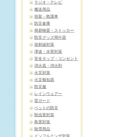
ラジオ・テレビ
搬送用品
担架・救護車
防災倉庫
簡易物置・ストッカー
防災グッズ用什器
放射線対策
津波・水害対策
安全タップ・コンセント
消火器・消火剤
火災対策
火災報知器
防災服
レインウェアー
雷ガード
ペットの防災
獣虫害対策
鳥害対策
除雪用品
インフルエンザ対策