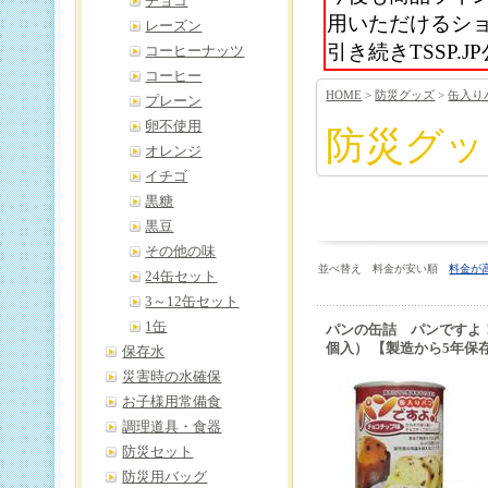
チョコ
用いただけるシ
レーズン
引き続きTSSP
コーヒーナッツ
コーヒー
HOME
>
防災グッズ
>
缶入り
プレーン
卵不使用
防災グッ
オレンジ
イチゴ
黒糖
黒豆
その他の味
並べ替え 料金が安い順
料金が
24缶セット
3～12缶セット
1缶
パンの缶詰 パンですよ
個入） 【製造から5年保
保存水
災害時の水確保
お子様用常備食
調理道具・食器
防災セット
防災用バッグ