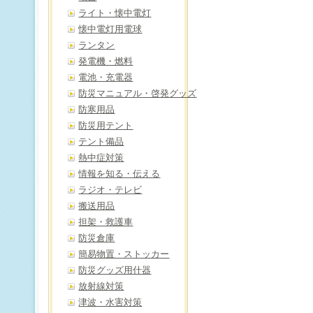
ライト・懐中電灯
懐中電灯用電球
ランタン
発電機・燃料
電池・充電器
防災マニュアル・啓発グッズ
防寒用品
防災用テント
テント備品
熱中症対策
情報を知る・伝える
ラジオ・テレビ
搬送用品
担架・救護車
防災倉庫
簡易物置・ストッカー
防災グッズ用什器
放射線対策
津波・水害対策