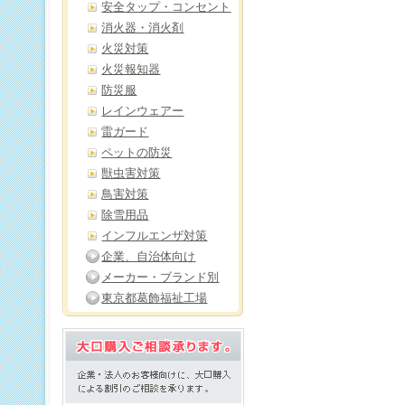
安全タップ・コンセント
消火器・消火剤
火災対策
火災報知器
防災服
レインウェアー
雷ガード
ペットの防災
獣虫害対策
鳥害対策
除雪用品
インフルエンザ対策
企業、自治体向け
メーカー・ブランド別
東京都葛飾福祉工場