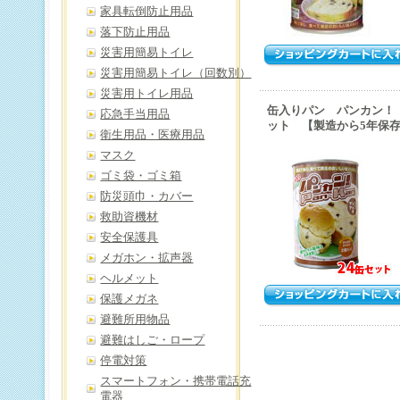
家具転倒防止用品
落下防止用品
災害用簡易トイレ
災害用簡易トイレ（回数別）
災害用トイレ用品
缶入りパン パンカン！
応急手当用品
ット 【製造から5年保
衛生用品・医療用品
マスク
ゴミ袋・ゴミ箱
防災頭巾・カバー
救助資機材
安全保護具
メガホン・拡声器
ヘルメット
保護メガネ
避難所用物品
避難はしご・ロープ
停電対策
スマートフォン・携帯電話充
電器