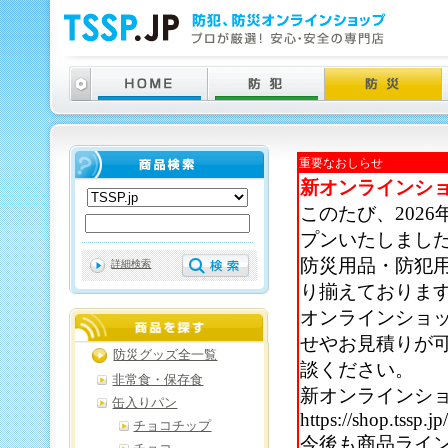
重要なおしらせ
新オンラインシ
このたび、202
プンいたしまし
防災用品・防犯
詳細検索
り揃えておりま
オンラインショ
せやお見積りが
防災グッズ全一覧
談ください。
非常食・保存食
新オンラインシ
缶入りパン
https://shop.tssp.jp
チョコチップ
今後も商品ライ