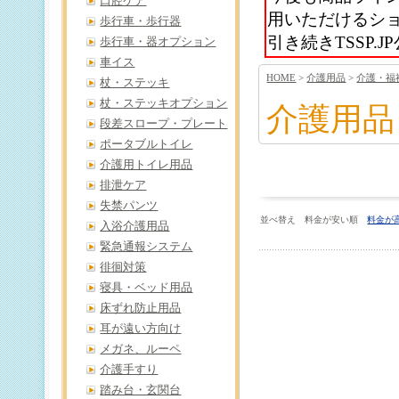
口腔ケア
用いただけるシ
歩行車・歩行器
引き続きTSSP
歩行車・器オプション
車イス
HOME
>
介護用品
>
介護・福
杖・ステッキ
杖・ステッキオプション
介護用品
段差スロープ・プレート
ポータブルトイレ
介護用トイレ用品
排泄ケア
失禁パンツ
並べ替え 料金が安い順
料金が
入浴介護用品
緊急通報システム
徘徊対策
寝具・ベッド用品
床ずれ防止用品
耳が遠い方向け
メガネ、ルーペ
介護手すり
踏み台・玄関台