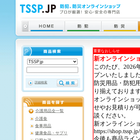
重要なおしらせ
新オンラインシ
このたび、202
プンいたしまし
防災用品・防犯
詳細検索
り揃えておりま
オンラインショ
せやお見積りが
介護用品全一覧
談ください。
介護食
新オンラインシ
食事用品
https://shop.tssp.jp
健康食品・サプリ
今後も商品ライ