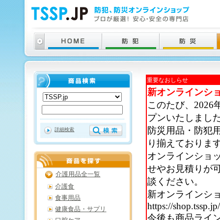
重要なおしらせ
新オンラインシ
このたび、202
プンいたしまし
防災用品・防犯
詳細検索
り揃えておりま
オンラインショ
せやお見積りが
介護用品全一覧
談ください。
介護食
新オンラインシ
食事用品
https://shop.tssp.jp
健康食品・サプリ
今後も商品ライ