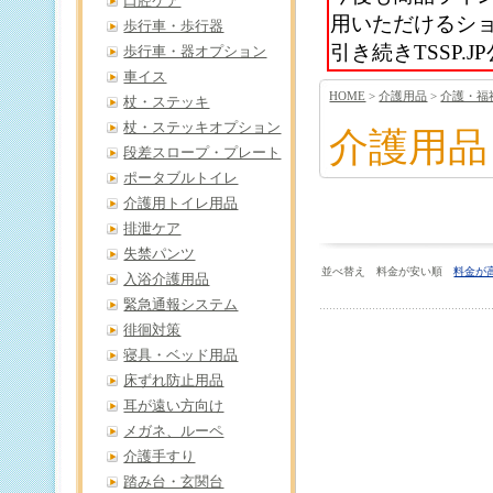
口腔ケア
用いただけるシ
歩行車・歩行器
引き続きTSSP
歩行車・器オプション
車イス
HOME
>
介護用品
>
介護・福
杖・ステッキ
杖・ステッキオプション
介護用品
段差スロープ・プレート
ポータブルトイレ
介護用トイレ用品
排泄ケア
失禁パンツ
並べ替え 料金が安い順
料金が
入浴介護用品
緊急通報システム
徘徊対策
寝具・ベッド用品
床ずれ防止用品
耳が遠い方向け
メガネ、ルーペ
介護手すり
踏み台・玄関台