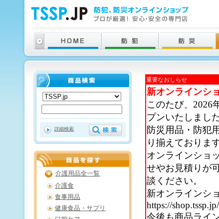
重要なおしらせ
新オンラインシ
このたび、202
プンいたしまし
防災用品・防犯
詳細検索
り揃えておりま
オンラインショ
せやお見積りが
介護用品全一覧
談ください。
介護食
新オンラインシ
食事用品
https://shop.tssp.jp
健康食品・サプリ
今後も商品ライ