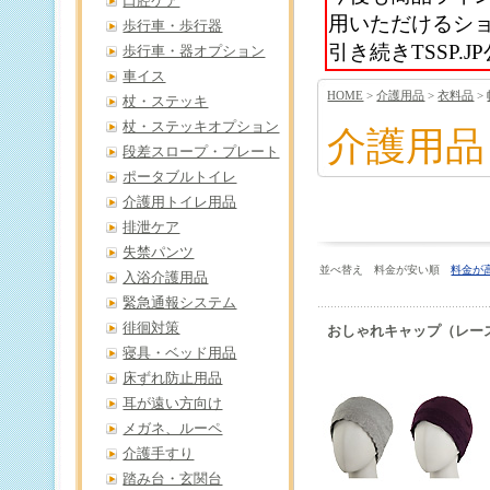
口腔ケア
用いただけるシ
歩行車・歩行器
引き続きTSSP
歩行車・器オプション
車イス
HOME
>
介護用品
>
衣料品
>
杖・ステッキ
杖・ステッキオプション
介護用品
段差スロープ・プレート
ポータブルトイレ
介護用トイレ用品
排泄ケア
失禁パンツ
並べ替え 料金が安い順
料金が
入浴介護用品
緊急通報システム
徘徊対策
おしゃれキャップ（レー
寝具・ベッド用品
床ずれ防止用品
耳が遠い方向け
メガネ、ルーペ
介護手すり
踏み台・玄関台