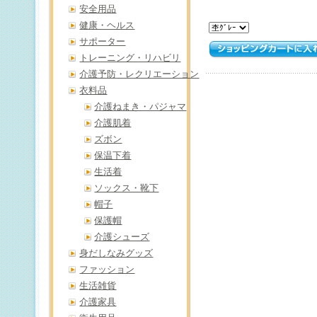
安全用品
健康・ヘルス
サポーター
トレーニング・リハビリ
介護予防・レクリエーション
衣料品
介護ねまき・パジャマ
介護肌着
ズボン
保温下着
生活着
ソックス・靴下
帽子
保護帽
介護シューズ
身だしなみグッズ
ファッション
生活雑貨
介護家具