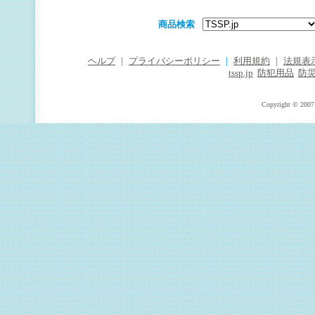
商品検索
ヘルプ
｜
プライバシーポリシー
｜
利用規約
｜
法規表
tssp.jp
防犯用品
防
Copyright © 2007 T