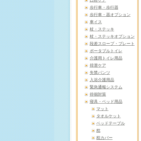
口腔ケア
歩行車・歩行器
歩行車・器オプション
車イス
杖・ステッキ
杖・ステッキオプション
段差スロープ・プレート
ポータブルトイレ
介護用トイレ用品
排泄ケア
失禁パンツ
入浴介護用品
緊急通報システム
徘徊対策
寝具・ベッド用品
マット
タオルケット
ベッドテーブル
枕
枕カバー