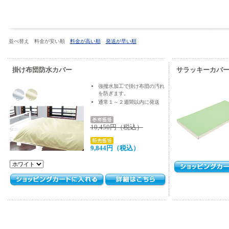
並べ替え 料金が安い順
料金が高い順
発送が早い順
掛け布団防水カバー
サラッキーカバー
強撥水加工で掛け布団の汚れ
を防ぎます。
通常１～２週間以内に発送
10,450円（税込）
9,844円（税込）