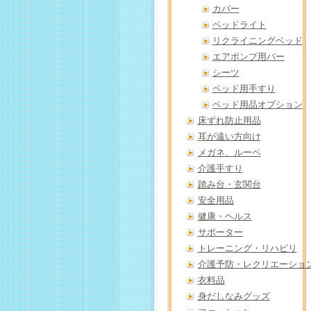
カバー
ベッドライト
リクライニングベッド
エアポンプ用バー
シーツ
ベッド用手すり
ベッド用品オプション
床ずれ防止用品
耳が遠い方向け
メガネ、ルーペ
介護手すり
踏み台・玄関台
安全用品
健康・ヘルス
サポーター
トレーニング・リハビリ
介護予防・レクリエーショ
衣料品
身だしなみグッズ