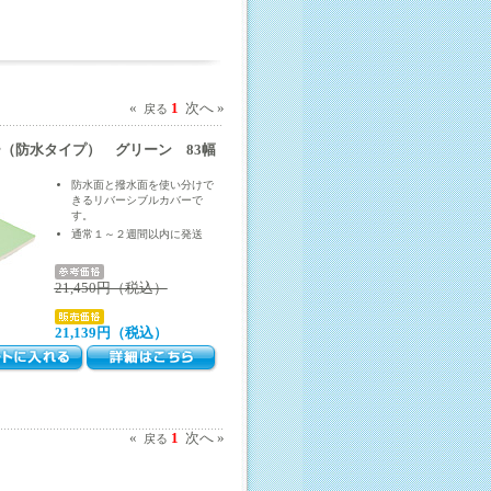
«
1
次へ »
戻る
（防水タイプ） グリーン 83幅
防水面と撥水面を使い分けで
きるリバーシブルカバーで
す。
通常１～２週間以内に発送
21,450円（税込）
21,139円（税込）
«
1
次へ »
戻る