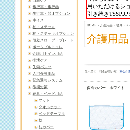
口腔ケア
用いただけるシ
歩行車・歩行器
引き続きTSSP
歩行車・器オプション
車イス
HOME
>
介護用品
>
寝具・ベ
杖・ステッキ
杖・ステッキオプション
介護用品
段差スロープ・プレート
ポータブルトイレ
介護用トイレ用品
排泄ケア
失禁パンツ
並べ替え 料金が安い順
料金が
入浴介護用品
緊急通報システム
徘徊対策
保冷カバー ホワイト
寝具・ベッド用品
マット
タオルケット
ベッドテーブル
枕
枕カバー