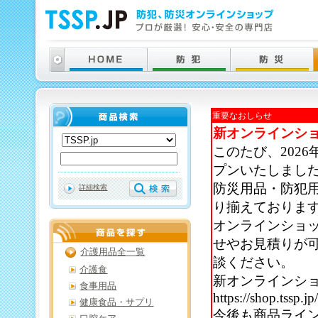
重要なおしらせ
新オンラインシ
このたび、202
プンいたしまし
防災用品・防犯
詳細検索
り揃えておりま
オンラインショ
せやお見積りが
介護用品全一覧
談ください。
介護食
新オンラインシ
食事用品
https://shop.tssp.jp
健康食品・サプリ
今後も商品ライ