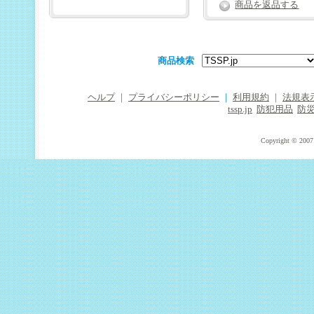
商品を返品する
商品検索
ヘルプ
｜
プライバシーポリシー
｜
利用規約
｜
法規表
tssp.jp
防犯用品
防
Copyright © 2007 T