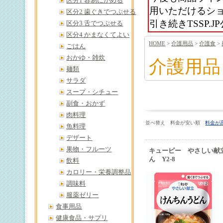
区分1 容易にかめる
用いただけるシ
区分2 歯ぐきでつぶせる
引き続きTSSP
区分3 舌でつぶせる
区分4 かまなくてよい
HOME
>
介護用品
>
介護食
>
ごはん
おかゆ・雑炊
介護用品
麺類
サラダ
スープ・シチュー
副食・おかず
肉料理
並べ替え 料金が安い順
料金が
魚料理
デザート
果物・フルーツ
キューピー やさしい献
ん Y2-8
飲料
カロリー・栄養調整品
調味料
服薬ゼリー
食事用品
健康食品・サプリ