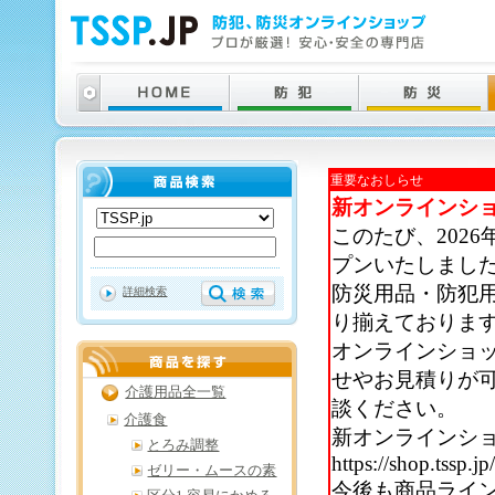
重要なおしらせ
新オンラインシ
このたび、202
プンいたしまし
防災用品・防犯
詳細検索
り揃えておりま
オンラインショ
せやお見積りが
介護用品全一覧
談ください。
介護食
新オンラインシ
とろみ調整
https://shop.tssp.jp
ゼリー・ムースの素
今後も商品ライ