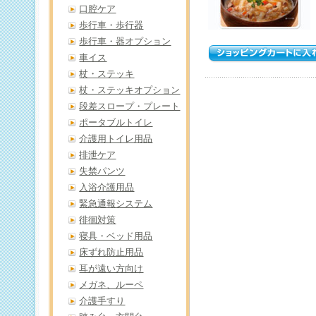
口腔ケア
歩行車・歩行器
歩行車・器オプション
車イス
杖・ステッキ
杖・ステッキオプション
段差スロープ・プレート
ポータブルトイレ
介護用トイレ用品
排泄ケア
失禁パンツ
入浴介護用品
緊急通報システム
徘徊対策
寝具・ベッド用品
床ずれ防止用品
耳が遠い方向け
メガネ、ルーペ
介護手すり