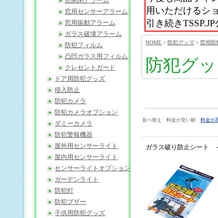
窓開閉アラーム
用いただけるシ
窓用センサーアラーム
引き続きTSSP
窓用振動アラーム
ガラス破壊アラーム
HOME
>
防犯グッズ
>
窓用防
防犯フィルム
凸凹ガラス用フィルム
防犯グッ
クレセントガード
ドア用防犯グッズ
侵入防止
防犯カメラ
防犯カメラオプション
並べ替え 料金が安い順
料金が
ダミーカメラ
防犯警報機器
屋外用センサーライト
ガラス破り防止シート 
屋内用センサーライト
センサーライトオプション
ガーデンライト
防犯灯
防犯ブザー
子供用防犯グッズ