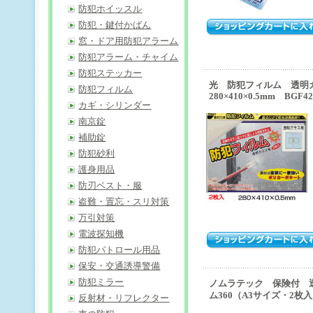
防犯ホイッスル
防犯・鍵付かばん
窓・ドア用防犯アラーム
防犯アラーム・チャイム
防犯ステッカー
光 防犯フィルム 透明
防犯フィルム
280×410×0.5mm BGF42
カギ・シリンダー
南京錠
補助錠
防犯砂利
護身用品
防刃ベスト・服
盗難・置忘・スリ対策
万引対策
電波探知機
防犯パトロール用品
保安・交通誘導警備
防犯ミラー
ノムラテック 保険付 
ム360（A3サイズ・2枚入）
反射材・リフレクター