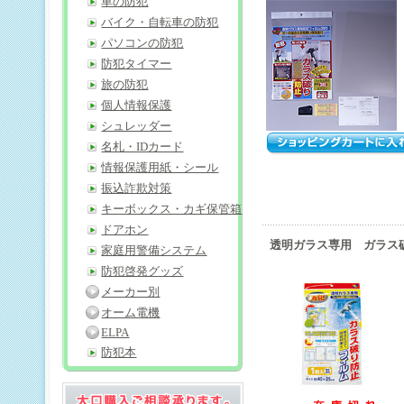
車の防犯
バイク・自転車の防犯
パソコンの防犯
防犯タイマー
旅の防犯
個人情報保護
シュレッダー
名札・IDカード
情報保護用紙・シール
振込詐欺対策
キーボックス・カギ保管箱
ドアホン
透明ガラス専用 ガラス
家庭用警備システム
防犯啓発グッズ
メーカー別
オーム電機
ELPA
防犯本