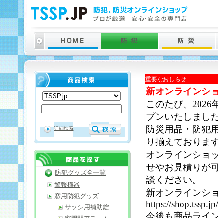
重要なおしらせ
新オンラインシ
このたび、202
プンいたしまし
防災用品・防犯
詳細検索
り揃えておりま
オンラインショ
せやお見積りが
防犯グッズ全一覧
談ください。
警報機器
新オンラインシ
窓用防犯グッズ
https://shop.tssp.jp
サッシ用補助錠
今後も商品ライ