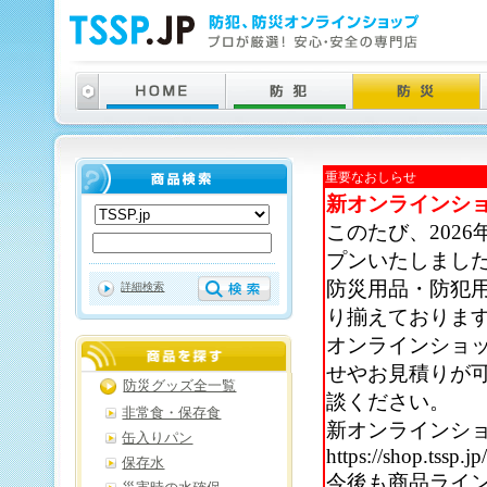
重要なおしらせ
新オンラインシ
このたび、202
プンいたしまし
防災用品・防犯
詳細検索
り揃えておりま
オンラインショ
せやお見積りが
防災グッズ全一覧
談ください。
非常食・保存食
新オンラインシ
缶入りパン
https://shop.tssp.jp
保存水
今後も商品ライ