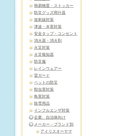
簡易物置・ストッカー
防災グッズ用什器
放射線対策
津波・水害対策
安全タップ・コンセント
消火器・消火剤
火災対策
火災報知器
防災服
レインウェアー
雷ガード
ペットの防災
獣虫害対策
鳥害対策
除雪用品
インフルエンザ対策
企業、自治体向け
メーカー・ブランド別
アイリスオーヤマ