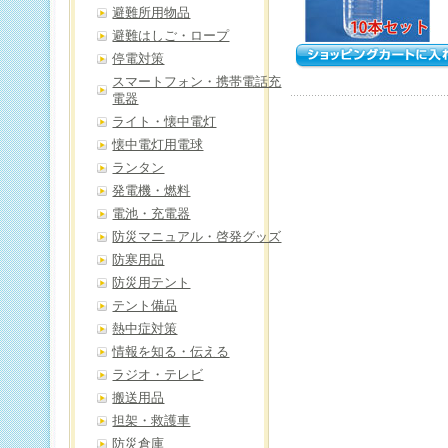
避難所用物品
避難はしご・ロープ
停電対策
スマートフォン・携帯電話充
電器
ライト・懐中電灯
懐中電灯用電球
ランタン
発電機・燃料
電池・充電器
防災マニュアル・啓発グッズ
防寒用品
防災用テント
テント備品
熱中症対策
情報を知る・伝える
ラジオ・テレビ
搬送用品
担架・救護車
防災倉庫