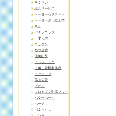
そくさい
総合サービス
トーヨーセフティー
トーヨー消化器工業
東芝
パナソニック
日水化学
ニッタン
ねつ当番
能美防災
ノムラテック
ノボル電機製作所
ノアテック
萬有栄養
ピオマ
プロセブン耐震マット
ベターホーム
ホーチキ
ボネックス
ホンダ