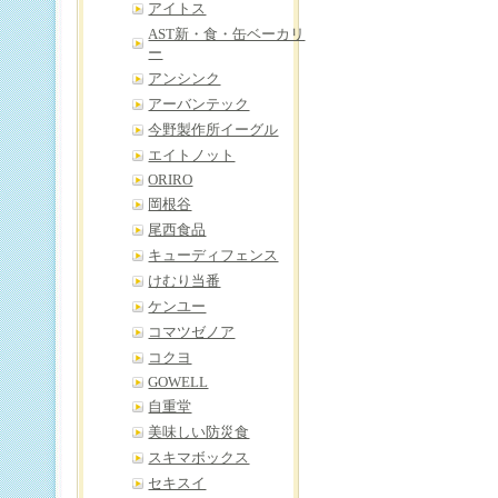
アイトス
AST新・食・缶ベーカリ
ー
アンシンク
アーバンテック
今野製作所イーグル
エイトノット
ORIRO
岡根谷
尾西食品
キューディフェンス
けむり当番
ケンユー
コマツゼノア
コクヨ
GOWELL
自重堂
美味しい防災食
スキマボックス
セキスイ