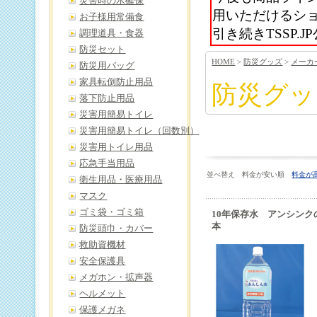
災害時の水確保
用いただけるシ
お子様用常備食
引き続きTSSP
調理道具・食器
防災セット
HOME
>
防災グッズ
>
メーカ
防災用バッグ
家具転倒防止用品
防災グッ
落下防止用品
災害用簡易トイレ
災害用簡易トイレ（回数別）
災害用トイレ用品
応急手当用品
並べ替え 料金が安い順
料金が
衛生用品・医療用品
マスク
ゴミ袋・ゴミ箱
10年保存水 アンシンクの
本
防災頭巾・カバー
救助資機材
安全保護具
メガホン・拡声器
ヘルメット
保護メガネ