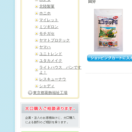
回分
北陸製菓
ホニホ
マイレット
ミツギロン
モチガセ
ヤマトプロテック
ヤマハ
ユニトレンド
ユタカメイク
ライトハウス パンです
よ！
レスキューナウ
シャディ
東京都葛飾福祉工場