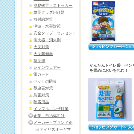
簡易物置・ストッカー
防災グッズ用什器
放射線対策
津波・水害対策
安全タップ・コンセント
消火器・消火剤
火災対策
火災報知器
防災服
かんたんトイレ袋 ベン
レインウェアー
を固めにおいを包む！
雷ガード
ペットの防災
獣虫害対策
鳥害対策
除雪用品
インフルエンザ対策
企業、自治体向け
メーカー・ブランド別
アイリスオーヤマ