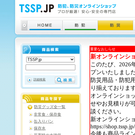
重要なおしらせ
新オンラインシ
このたび、202
プンいたしまし
防災用品・防犯
詳細検索
り揃えておりま
オンラインショ
せやお見積りが
防災グッズ全一覧
談ください。
非常食・保存食
新オンラインシ
缶入りパン
https://shop.tssp.jp
保存水
今後も商品ライ