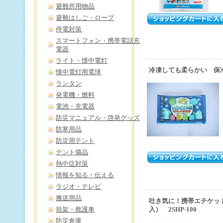
避難所用物品
避難はしご・ロープ
停電対策
スマートフォン・携帯電話充
電器
ライト・懐中電灯
冷凍しても柔らかい 保冷
懐中電灯用電球
ランタン
発電機・燃料
電池・充電器
防災マニュアル・啓発グッズ
防寒用品
防災用テント
テント備品
熱中症対策
情報を知る・伝える
ラジオ・テレビ
搬送用品
吐き気に！携帯エチケッ
担架・救護車
入） 2SHP-100
防災倉庫