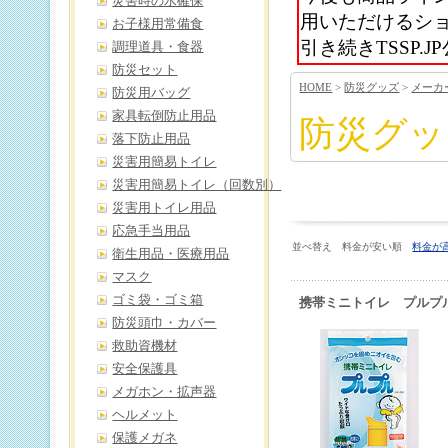
災害時の水確保
用いただけるシ
お子様用常備食
引き続きTSSP
調理道具・食器
防災セット
HOME
>
防災グッズ
>
メーカ
防災用バッグ
家具転倒防止用品
防災グッ
落下防止用品
災害用簡易トイレ
災害用簡易トイレ（回数別）
災害用トイレ用品
応急手当用品
並べ替え 料金が安い順
料金が
衛生用品・医療用品
マスク
ゴミ袋・ゴミ箱
携帯ミニトイレ プルプ
防災頭巾・カバー
救助資機材
安全保護具
メガホン・拡声器
ヘルメット
保護メガネ