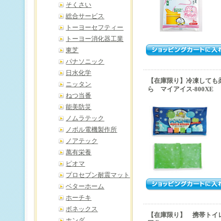
そくさい
総合サービス
トーヨーセフティー
トーヨー消化器工業
東芝
パナソニック
日水化学
【在庫限り】冷凍しても
ニッタン
ら マイアイス-800XE
ねつ当番
能美防災
ノムラテック
ノボル電機製作所
ノアテック
萬有栄養
ピオマ
プロセブン耐震マット
ベターホーム
ホーチキ
ボネックス
【在庫限り】 携帯トイレ
ホンダ