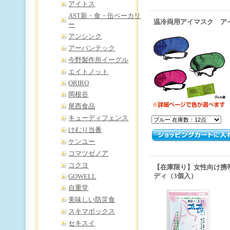
アイトス
AST新・食・缶ベーカリ
温冷両用アイマスク ア
ー
アンシンク
アーバンテック
今野製作所イーグル
エイトノット
ORIRO
岡根谷
尾西食品
キューディフェンス
けむり当番
ケンユー
コマツゼノア
コクヨ
【在庫限り】女性向け携
ディ（3個入）
GOWELL
自重堂
美味しい防災食
スキマボックス
セキスイ