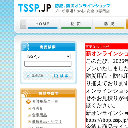
重要なおしらせ
新オンラインシ
このたび、202
プンいたしまし
防災用品・防犯
詳細検索
り揃えておりま
オンラインショ
せやお見積りが
介護用品全一覧
談ください。
介護食
新オンラインシ
食事用品
https://shop.tssp.jp
健康食品・サプリ
今後も商品ライ