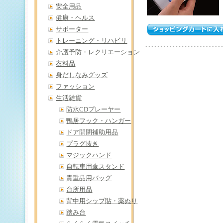
安全用品
健康・ヘルス
サポーター
トレーニング・リハビリ
介護予防・レクリエーション
衣料品
身だしなみグッズ
ファッション
生活雑貨
防水CDプレーヤー
鴨居フック・ハンガー
ドア開閉補助用品
プラグ抜き
マジックハンド
自転車用傘スタンド
貴重品用バッグ
台所用品
背中用シップ貼・薬ぬり
踏み台