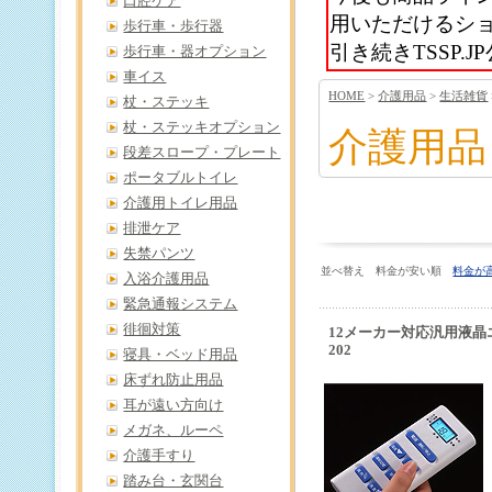
口腔ケア
用いただけるシ
歩行車・歩行器
引き続きTSSP
歩行車・器オプション
車イス
HOME
>
介護用品
>
生活雑貨
杖・ステッキ
杖・ステッキオプション
介護用品
段差スロープ・プレート
ポータブルトイレ
介護用トイレ用品
排泄ケア
失禁パンツ
並べ替え 料金が安い順
料金が
入浴介護用品
緊急通報システム
徘徊対策
12メーカー対応汎用液晶
202
寝具・ベッド用品
床ずれ防止用品
耳が遠い方向け
メガネ、ルーペ
介護手すり
踏み台・玄関台