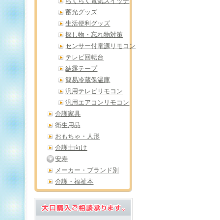
らくらく電気スイッチ
蓄光グッズ
生活便利グッズ
探し物・忘れ物対策
センサー付電源リモコン
テレビ回転台
結露テープ
簡易冷蔵保温庫
汎用テレビリモコン
汎用エアコンリモコン
介護家具
衛生用品
おもちゃ・人形
介護士向け
安寿
メーカー・ブランド別
介護・福祉本