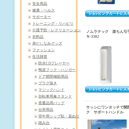
安全用品
健康・ヘルス
サポーター
トレーニング・リハビリ
介護予防・レクリエーション
ノムラテック 楽ちん
Ｎ-3302
衣料品
身だしなみグッズ
ファッション
生活雑貨
防水CDプレーヤー
鴨居フック・ハンガー
ドア開閉補助用品
プラグ抜き
マジックハンド
自転車用傘スタンド
貴重品用バッグ
サッシにワンタッチで開
台所用品
ク サポートハンドル
背中用シップ貼・薬ぬり
踏み台