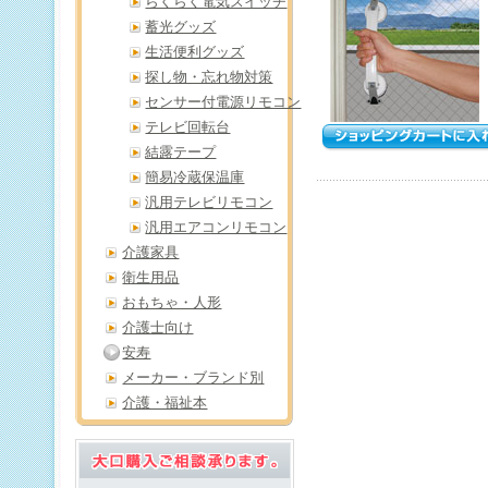
らくらく電気スイッチ
蓄光グッズ
生活便利グッズ
探し物・忘れ物対策
センサー付電源リモコン
テレビ回転台
結露テープ
簡易冷蔵保温庫
汎用テレビリモコン
汎用エアコンリモコン
介護家具
衛生用品
おもちゃ・人形
介護士向け
安寿
メーカー・ブランド別
介護・福祉本