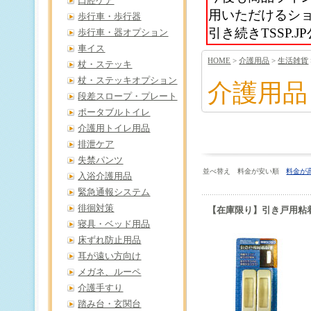
口腔ケア
用いただけるシ
歩行車・歩行器
引き続きTSSP
歩行車・器オプション
車イス
HOME
>
介護用品
>
生活雑貨
杖・ステッキ
杖・ステッキオプション
介護用品
段差スロープ・プレート
ポータブルトイレ
介護用トイレ用品
排泄ケア
失禁パンツ
並べ替え 料金が安い順
料金が
入浴介護用品
緊急通報システム
徘徊対策
【在庫限り】引き戸用粘
寝具・ベッド用品
床ずれ防止用品
耳が遠い方向け
メガネ、ルーペ
介護手すり
踏み台・玄関台