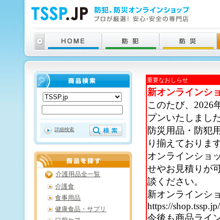
重要なおしらせ
新オンラインシ
このたび、202
プンいたしまし
防災用品・防犯
詳細検索
り揃えておりま
オンラインショ
せやお見積りが
介護用品全一覧
談ください。
介護食
新オンラインシ
食事用品
https://shop.tssp.jp
健康食品・サプリ
今後も商品ライ