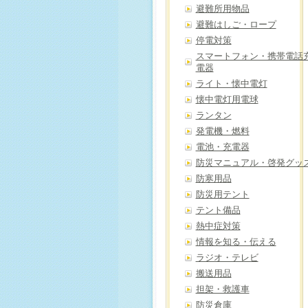
避難所用物品
避難はしご・ロープ
停電対策
スマートフォン・携帯電話
電器
ライト・懐中電灯
懐中電灯用電球
ランタン
発電機・燃料
電池・充電器
防災マニュアル・啓発グッ
防寒用品
防災用テント
テント備品
熱中症対策
情報を知る・伝える
ラジオ・テレビ
搬送用品
担架・救護車
防災倉庫