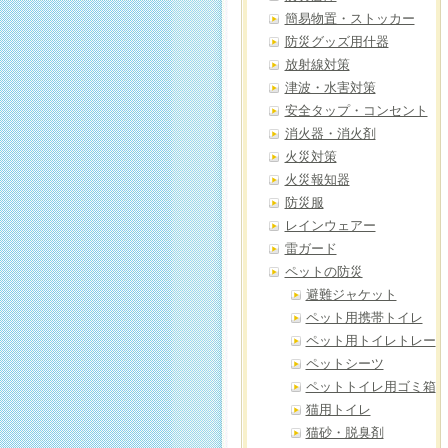
簡易物置・ストッカー
防災グッズ用什器
放射線対策
津波・水害対策
安全タップ・コンセント
消火器・消火剤
火災対策
火災報知器
防災服
レインウェアー
雷ガード
ペットの防災
避難ジャケット
ペット用携帯トイレ
ペット用トイレトレー
ペットシーツ
ペットトイレ用ゴミ箱
猫用トイレ
猫砂・脱臭剤