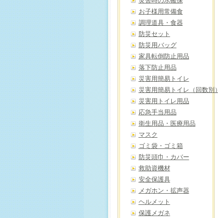
災害時の水確保
お子様用常備食
調理道具・食器
防災セット
防災用バッグ
家具転倒防止用品
落下防止用品
災害用簡易トイレ
災害用簡易トイレ（回数別
災害用トイレ用品
応急手当用品
衛生用品・医療用品
マスク
ゴミ袋・ゴミ箱
防災頭巾・カバー
救助資機材
安全保護具
メガホン・拡声器
ヘルメット
保護メガネ