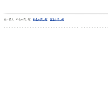
並べ替え 料金が安い順
料金が高い順
発送が早い順
）