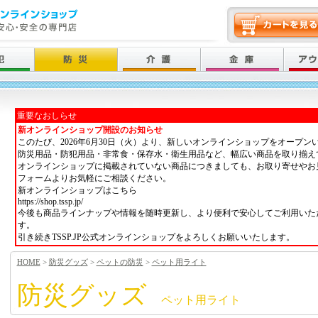
重要なおしらせ
新オンラインショップ開設のお知らせ
このたび、2026年6月30日（火）より、新しいオンラインショップをオープン
防災用品・防犯用品・非常食・保存水・衛生用品など、幅広い商品を取り揃え
オンラインショップに掲載されていない商品につきましても、お取り寄せやお
フォームよりお気軽にご相談ください。
新オンラインショップはこちら
https://shop.tssp.jp/
今後も商品ラインナップや情報を随時更新し、より便利で安心してご利用いた
す。
引き続きTSSP.JP公式オンラインショップをよろしくお願いいたします。
HOME
>
防災グッズ
>
ペットの防災
>
ペット用ライト
防災グッズ
ペット用ライト