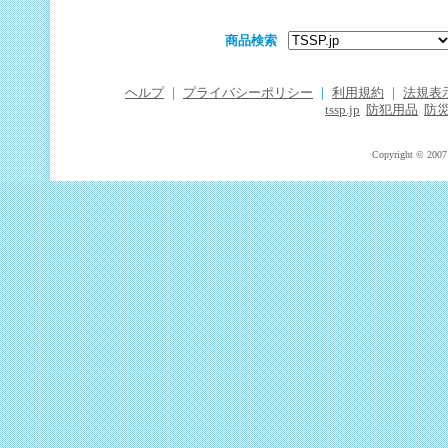
商品検索
ヘルプ
｜
プライバシーポリシー
｜
利用規約
｜
法規表
tssp.jp
防犯用品
防
Copyright © 2007 T