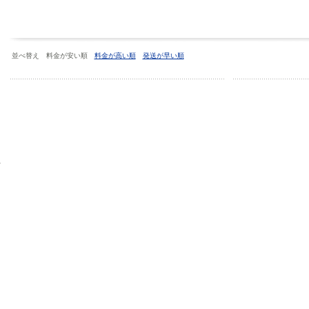
並べ替え 料金が安い順
料金が高い順
発送が早い順
フ