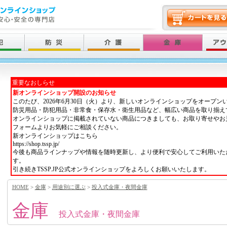
重要なおしらせ
新オンラインショップ開設のお知らせ
このたび、2026年6月30日（火）より、新しいオンラインショップをオープン
防災用品・防犯用品・非常食・保存水・衛生用品など、幅広い商品を取り揃え
オンラインショップに掲載されていない商品につきましても、お取り寄せやお
フォームよりお気軽にご相談ください。
新オンラインショップはこちら
https://shop.tssp.jp/
今後も商品ラインナップや情報を随時更新し、より便利で安心してご利用いた
す。
引き続きTSSP.JP公式オンラインショップをよろしくお願いいたします。
HOME
>
金庫
>
用途別に選ぶ
>
投入式金庫・夜間金庫
金庫
投入式金庫・夜間金庫