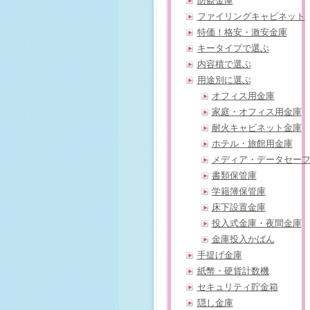
防盗金庫
ファイリングキャビネット
特価！格安・激安金庫
キータイプで選ぶ
内容積で選ぶ
用途別に選ぶ
オフィス用金庫
家庭・オフィス用金庫
耐火キャビネット金庫
ホテル・旅館用金庫
メディア・データセー
書類保管庫
学籍簿保管庫
床下設置金庫
投入式金庫・夜間金庫
金庫投入かばん
手提げ金庫
紙幣・硬貨計数機
セキュリティ貯金箱
隠し金庫