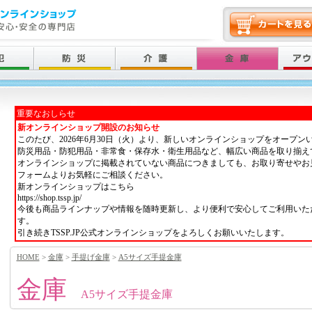
重要なおしらせ
新オンラインショップ開設のお知らせ
このたび、2026年6月30日（火）より、新しいオンラインショップをオープン
防災用品・防犯用品・非常食・保存水・衛生用品など、幅広い商品を取り揃え
オンラインショップに掲載されていない商品につきましても、お取り寄せやお
フォームよりお気軽にご相談ください。
新オンラインショップはこちら
https://shop.tssp.jp/
今後も商品ラインナップや情報を随時更新し、より便利で安心してご利用いた
す。
引き続きTSSP.JP公式オンラインショップをよろしくお願いいたします。
HOME
>
金庫
>
手提げ金庫
>
A5サイズ手提金庫
金庫
A5サイズ手提金庫