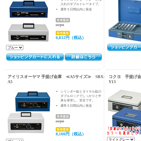
入れのダブルトレータイプ。
通常５日間以内に発送
oepn
6,832円（税込）
アイリスオーヤマ 手提げ金庫 ≪A5サイズ≫ SBX-
コクヨ 手提げ金庫
A5
Y13
シリンダー錠とダイヤル錠の
ダブルロックでしっかりと中
身を保管し、安全です。
通常５日間以内に発送
oepn
8,166円（税込）