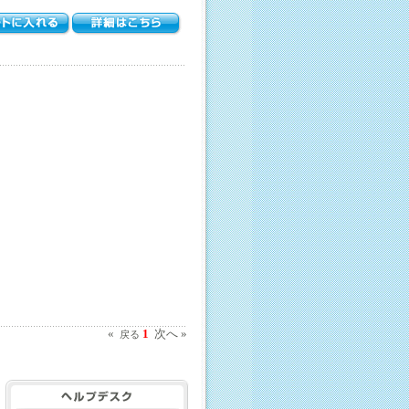
«
1
次へ »
戻る