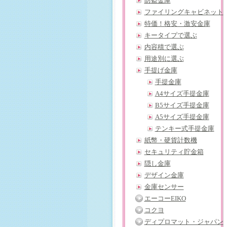
防盗金庫
ファイリングキャビネット
特価！格安・激安金庫
キータイプで選ぶ
内容積で選ぶ
用途別に選ぶ
手提げ金庫
手提金庫
A4サイズ手提金庫
B5サイズ手提金庫
A5サイズ手提金庫
テンキー式手提金庫
紙幣・硬貨計数機
セキュリティ貯金箱
隠し金庫
デザイン金庫
金庫センサー
エーコーEIKO
コクヨ
ディプロマット・ジャパン