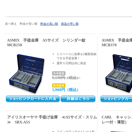
並べ替え 料金が安い順
料金が高い順
発送が早い順
ASMIX 手提金庫 A5サイズ シリンダー錠
ASMIX 手提
MCB250
MCB370
１スペースに効果を2種類収納
できる手提金庫！
通常５日間以内に発送
9,130円（税込）
5,908円（税込）
アイリスオーヤマ 手提げ金庫 ≪A5サイズ・スリム
CARL キャッ
≫ SBX-A5S
レー付・薄型）
コインカウンタートレーと札