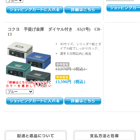
コクヨ 手提げ金庫 ダイヤル付き A5(3号) CB-
13
A5サイズ。シリンダー錠とダ
イアル錠でしっかりロック。
通常５日間以内に発送
13,970円（税込）
13,596円（税込）