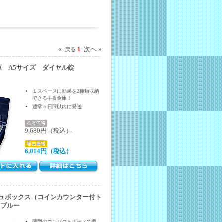
«
1
次へ »
戻る
金庫 A5サイズ ダイヤル錠
１スペースに効果を2種類収納
できる手提金庫！
通常５日間以内に発送
9,680円（税込）
6,014円（税込）
シュボックス（コインカウンター付ト
 ブルー
薄型のコンパクトボディで収