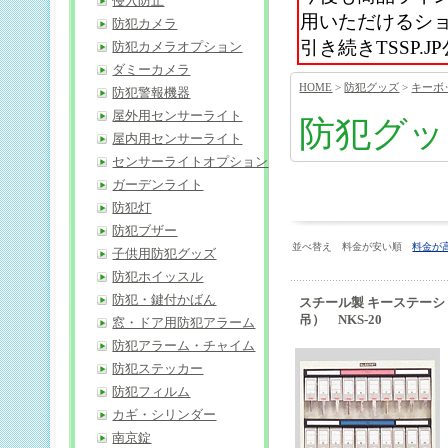
侵入防止
用いただけるシ
防犯カメラ
引き続きTSSP
防犯カメラオプション
ダミーカメラ
HOME
>
防犯グッズ
>
キーボ
防犯警報機器
屋外用センサーライト
防犯グッ
屋内用センサーライト
センサーライトオプション
ガーデンライト
防犯灯
防犯ブザー
並べ替え 料金が安い順
料金が
子供用防犯グッズ
防犯ホイッスル
防犯・鍵付かばん
スチール製 キーステーシ
吊） NKS-20
窓・ドア用防犯アラーム
防犯アラーム・チャイム
防犯ステッカー
防犯フィルム
カギ・シリンダー
南京錠