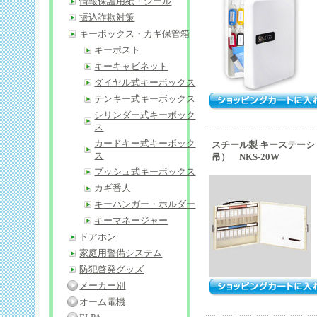
情報保護用紙・シール
振込詐欺対策
キーボックス・カギ保管箱
キーポスト
キーキャビネット
ダイヤル式キーボックス
テンキー式キーボックス
シリンダー式キーボック
ス
カードキー式キーボック
スチール製 キーステーシ
ス
吊） NKS-20W
プッシュ式キーボックス
カギ番人
キーハンガー・ホルダー
キーマネージャー
ドアホン
家庭用警備システム
防犯啓発グッズ
メーカー別
オーム電機