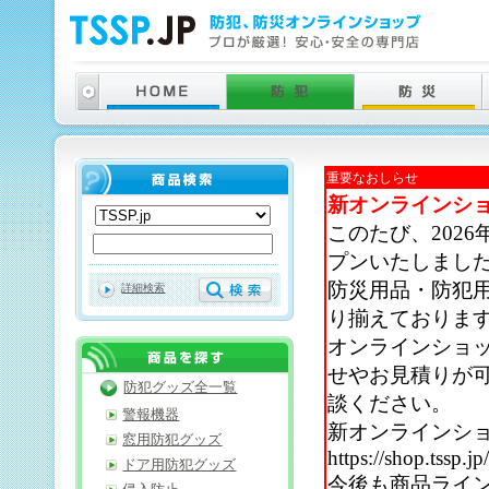
重要なおしらせ
新オンラインシ
このたび、202
プンいたしまし
防災用品・防犯
詳細検索
り揃えておりま
オンラインショ
せやお見積りが
防犯グッズ全一覧
談ください。
警報機器
新オンラインシ
窓用防犯グッズ
https://shop.tssp.jp
ドア用防犯グッズ
今後も商品ライ