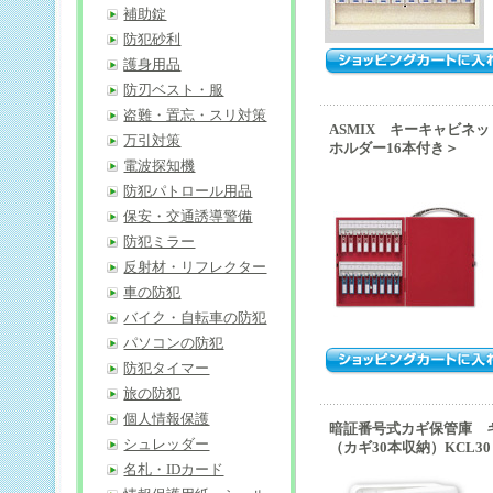
補助錠
防犯砂利
護身用品
防刃ベスト・服
盗難・置忘・スリ対策
ASMIX キーキャビネッ
万引対策
ホルダー16本付き＞
電波探知機
防犯パトロール用品
保安・交通誘導警備
防犯ミラー
反射材・リフレクター
車の防犯
バイク・自転車の防犯
パソコンの防犯
防犯タイマー
旅の防犯
個人情報保護
暗証番号式カギ保管庫 
シュレッダー
（カギ30本収納）KCL30
名札・IDカード