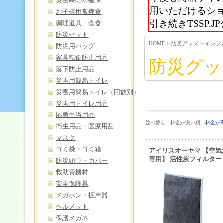
災害時の水確保
用いただけるシ
お子様用常備食
引き続きTSSP
調理道具・食器
防災セット
HOME
>
防災グッズ
>
インフ
防災用バッグ
家具転倒防止用品
防災グッ
落下防止用品
災害用簡易トイレ
災害用簡易トイレ（回数別）
災害用トイレ用品
応急手当用品
並べ替え 料金が安い順
料金が
衛生用品・医療用品
マスク
ゴミ袋・ゴミ箱
アイリスオーヤマ 【空気清浄
専用】 活性炭フィルター タ
防災頭巾・カバー
救助資機材
安全保護具
メガホン・拡声器
ヘルメット
保護メガネ