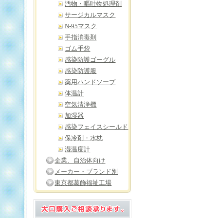
汚物・嘔吐物処理剤
サージカルマスク
N-95マスク
手指消毒剤
ゴム手袋
感染防護ゴーグル
感染防護服
薬用ハンドソープ
体温計
空気清浄機
加湿器
感染フェイスシールド
保冷剤・水枕
湿温度計
企業、自治体向け
メーカー・ブランド別
東京都葛飾福祉工場