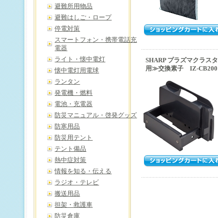
避難所用物品
避難はしご・ロープ
停電対策
スマートフォン・携帯電話充
電器
ライト・懐中電灯
SHARP プラズマクラスタ
用≫交換素子 IZ-CB200
懐中電灯用電球
ランタン
発電機・燃料
電池・充電器
防災マニュアル・啓発グッズ
防寒用品
防災用テント
テント備品
熱中症対策
情報を知る・伝える
ラジオ・テレビ
搬送用品
担架・救護車
防災倉庫