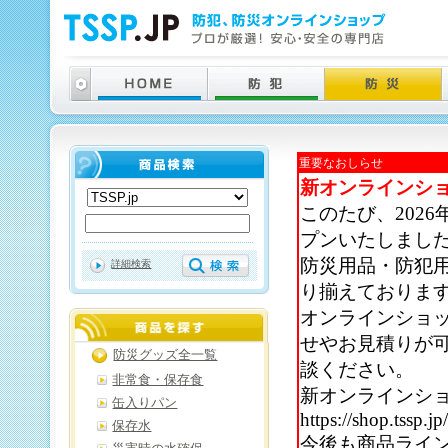
重要なおしらせ
新オンラインシ
このたび、202
プンいたしまし
防災用品・防犯
詳細検索
り揃えておりま
オンラインショ
せやお見積りが
防災グッズ全一覧
談ください。
非常食・保存食
新オンラインシ
缶入りパン
https://shop.tssp.jp
保存水
今後も商品ライ