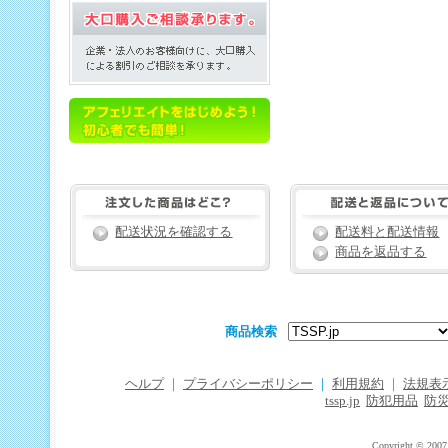
配送状況を確認する
配送料と配送情報
商品を返品する
商品検索
ヘルプ
｜
プライバシーポリシー
｜
利用規約
｜
法規表
tssp.jp
防犯用品
防
Copyright © 2007 T