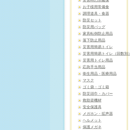
災害時の水確保
お子様用常備食
調理道具・食器
防災セット
防災用バッグ
家具転倒防止用品
落下防止用品
災害用簡易トイレ
災害用簡易トイレ（回数別
災害用トイレ用品
応急手当用品
衛生用品・医療用品
マスク
ゴミ袋・ゴミ箱
防災頭巾・カバー
救助資機材
安全保護具
メガホン・拡声器
ヘルメット
保護メガネ