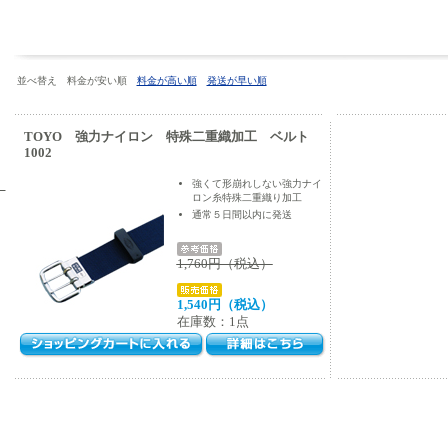
並べ替え 料金が安い順
料金が高い順
発送が早い順
TOYO 強力ナイロン 特殊二重織加工 ベルト
1002
）
強くて形崩れしない強力ナイ
ロン糸特殊二重織り加工
通常５日間以内に発送
1,760円（税込）
1,540円（税込）
在庫数：1点