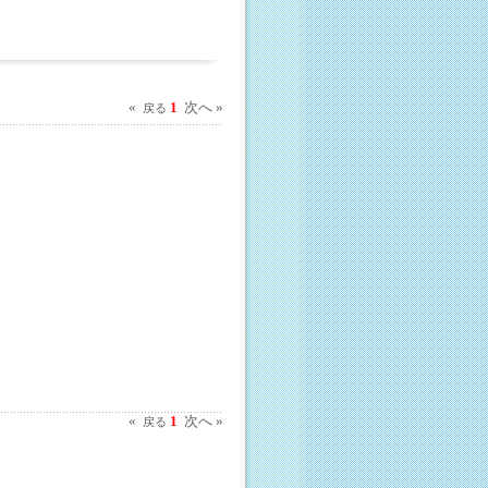
«
1
次へ »
戻る
«
1
次へ »
戻る