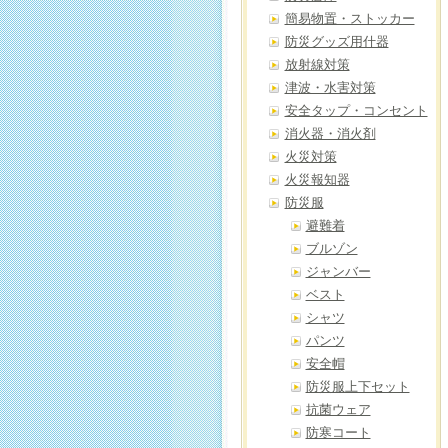
簡易物置・ストッカー
防災グッズ用什器
放射線対策
津波・水害対策
安全タップ・コンセント
消火器・消火剤
火災対策
火災報知器
防災服
避難着
ブルゾン
ジャンバー
ベスト
シャツ
パンツ
安全帽
防災服上下セット
抗菌ウェア
防寒コート