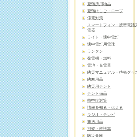
避難所用物品
避難はしご・ロープ
停電対策
スマートフォン・携帯電話
電器
ライト・懐中電灯
懐中電灯用電球
ランタン
発電機・燃料
電池・充電器
防災マニュアル・啓発グッ
防寒用品
防災用テント
テント備品
熱中症対策
情報を知る・伝える
ラジオ・テレビ
搬送用品
担架・救護車
防災倉庫