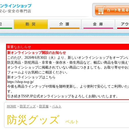
重要なおしらせ
新オンラインショップ開設のお知らせ
このたび、2026年6月30日（火）より、新しいオンラインショップをオープン
防災用品・防犯用品・非常食・保存水・衛生用品など、幅広い商品を取り揃え
オンラインショップに掲載されていない商品につきましても、お取り寄せやお
フォームよりお気軽にご相談ください。
新オンラインショップはこちら
https://shop.tssp.jp/
今後も商品ラインナップや情報を随時更新し、より便利で安心してご利用いた
す。
引き続きTSSP.JP公式オンラインショップをよろしくお願いいたします。
HOME
>
防災グッズ
>
防災服
>
ベルト
防災グッズ
ベルト