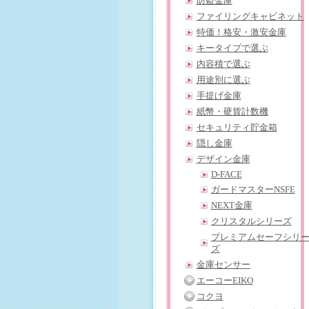
防盗金庫
ファイリングキャビネット
特価！格安・激安金庫
キータイプで選ぶ
内容積で選ぶ
用途別に選ぶ
手提げ金庫
紙幣・硬貨計数機
セキュリティ貯金箱
隠し金庫
デザイン金庫
D-FACE
ガードマスターNSFE
NEXT金庫
クリスタルシリーズ
プレミアムセーフシリ
ズ
金庫センサー
エーコーEIKO
コクヨ