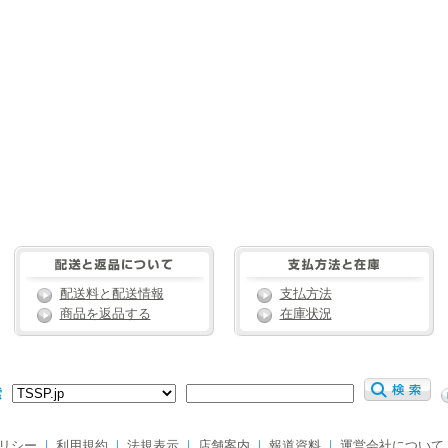
配送料と配送情報
支払方法
商品を返品する
在庫状況
索
リシー
｜
利用規約
｜
法規表示
｜
店舗案内
｜
報道資料
｜
運営会社について