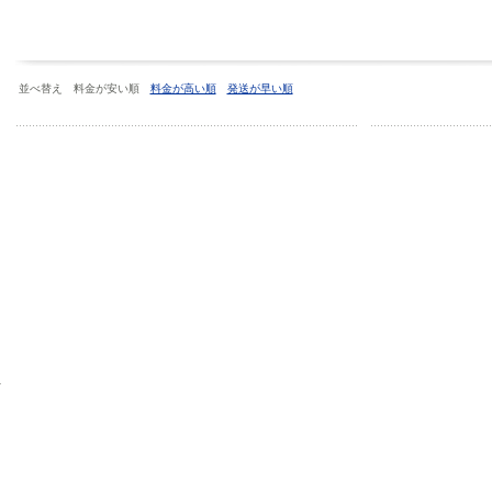
並べ替え 料金が安い順
料金が高い順
発送が早い順
ー