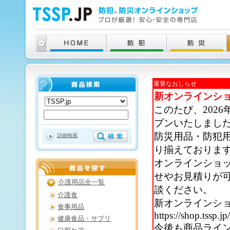
重要なおしらせ
新オンラインシ
このたび、202
プンいたしまし
防災用品・防犯
詳細検索
り揃えておりま
オンラインショ
せやお見積りが
介護用品全一覧
談ください。
介護食
新オンラインシ
食事用品
https://shop.tssp.jp
健康食品・サプリ
今後も商品ライ