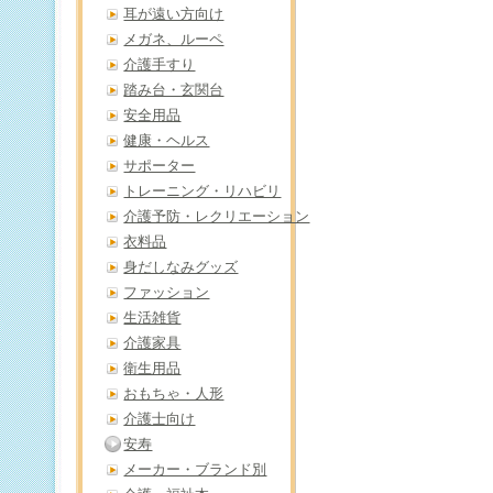
耳が遠い方向け
メガネ、ルーペ
介護手すり
踏み台・玄関台
安全用品
健康・ヘルス
サポーター
トレーニング・リハビリ
介護予防・レクリエーション
衣料品
身だしなみグッズ
ファッション
生活雑貨
介護家具
衛生用品
おもちゃ・人形
介護士向け
安寿
メーカー・ブランド別