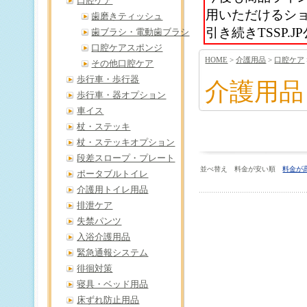
口腔ケア
用いただけるシ
歯磨きティッシュ
引き続きTSSP
歯ブラシ・電動歯ブラシ
口腔ケアスポンジ
HOME
>
介護用品
>
口腔ケア
その他口腔ケア
歩行車・歩行器
介護用品
歩行車・器オプション
車イス
杖・ステッキ
杖・ステッキオプション
段差スロープ・プレート
並べ替え 料金が安い順
料金が
ポータブルトイレ
介護用トイレ用品
排泄ケア
失禁パンツ
入浴介護用品
緊急通報システム
徘徊対策
寝具・ベッド用品
床ずれ防止用品