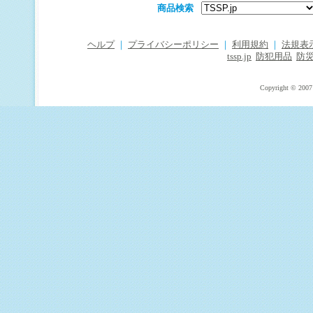
商品検索
ヘルプ
｜
プライバシーポリシー
｜
利用規約
｜
法規表
tssp.jp
防犯用品
防
Copyright © 2007 T